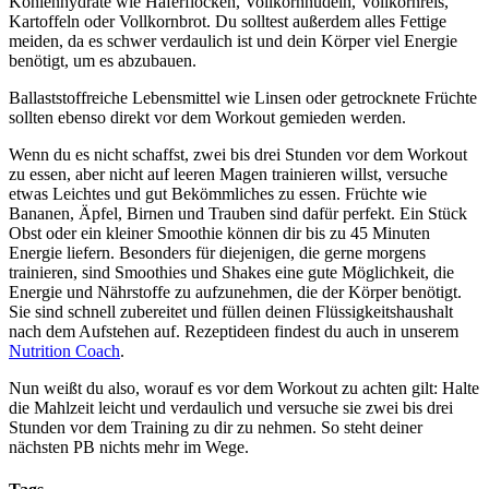
Kohlenhydrate wie Haferflocken, Vollkornnudeln, Vollkornreis,
Kartoffeln oder Vollkornbrot. Du solltest außerdem alles Fettige
meiden, da es schwer verdaulich ist und dein Körper viel Energie
benötigt, um es abzubauen.
Ballaststoffreiche Lebensmittel wie Linsen oder getrocknete Früchte
sollten ebenso direkt vor dem Workout gemieden werden.
Wenn du es nicht schaffst, zwei bis drei Stunden vor dem Workout
zu essen, aber nicht auf leeren Magen trainieren willst, versuche
etwas Leichtes und gut Bekömmliches zu essen. Früchte wie
Bananen, Äpfel, Birnen und Trauben sind dafür perfekt. Ein Stück
Obst oder ein kleiner Smoothie können dir bis zu 45 Minuten
Energie liefern. Besonders für diejenigen, die gerne morgens
trainieren, sind Smoothies und Shakes eine gute Möglichkeit, die
Energie und Nährstoffe zu aufzunehmen, die der Körper benötigt.
Sie sind schnell zubereitet und füllen deinen Flüssigkeitshaushalt
nach dem Aufstehen auf. Rezeptideen findest du auch in unserem
Nutrition Coach
.
Nun weißt du also, worauf es vor dem Workout zu achten gilt: Halte
die Mahlzeit leicht und verdaulich und versuche sie zwei bis drei
Stunden vor dem Training zu dir zu nehmen. So steht deiner
nächsten PB nichts mehr im Wege.