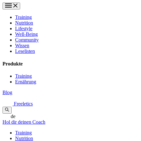
Training
Nutrition
Lifestyle
Well-Being
Community
Wissen
Leselisten
Produkte
Training
Ernährung
Blog
Freeletics
de
Hol dir deinen Coach
Training
Nutrition