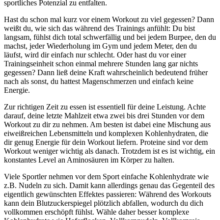
sportliches Potenzial zu entfalten.
Hast du schon mal kurz vor einem Workout zu viel gegessen? Dann
weißt du, wie sich das während des Trainings anfühlt: Du bist
langsam, fühlst dich total schwerfällig und bei jedem Burpee, den du
machst, jeder Wiederholung im Gym und jedem Meter, den du
läufst, wird dir einfach nur schlecht. Oder hast du vor einer
Trainingseinheit schon einmal mehrere Stunden lang gar nichts
gegessen? Dann ließ deine Kraft wahrscheinlich bedeutend früher
nach als sonst, du hattest Magenschmerzen und einfach keine
Energie.
Zur richtigen Zeit zu essen ist essentiell für deine Leistung. Achte
darauf, deine letzte Mahlzeit etwa zwei bis drei Stunden vor dem
Workout zu dir zu nehmen. Am besten ist dabei eine Mischung aus
eiweißreichen Lebensmitteln und komplexen Kohlenhydraten, die
dir genug Energie für dein Workout liefern. Proteine sind vor dem
Workout weniger wichtig als danach. Trotzdem ist es ist wichtig, ein
konstantes Level an Aminosäuren im Körper zu halten.
Viele Sportler nehmen vor dem Sport einfache Kohlenhydrate wie
z.B. Nudeln zu sich. Damit kann allerdings genau das Gegenteil des
eigentlich gewünschten Effektes passieren: Während des Workouts
kann dein Blutzuckerspiegel plötzlich abfallen, wodurch du dich
vollkommen erschöpft fühlst. Wähle daher besser komplexe