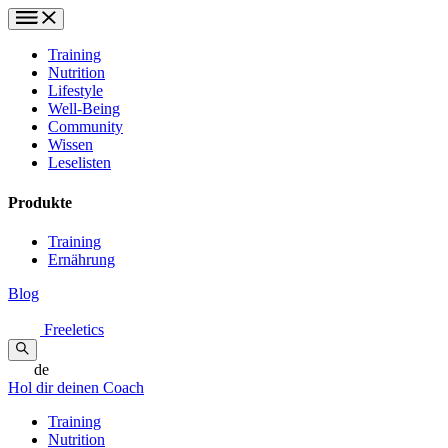
Training
Nutrition
Lifestyle
Well-Being
Community
Wissen
Leselisten
Produkte
Training
Ernährung
Blog
Freeletics
de
Hol dir deinen Coach
Training
Nutrition