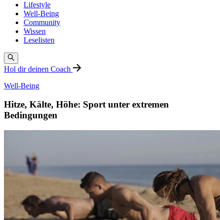
Lifestyle
Well-Being
Community
Wissen
Leselisten
Hol dir deinen Coach
Well-Being
Hitze, Kälte, Höhe: Sport unter extremen
Bedingungen