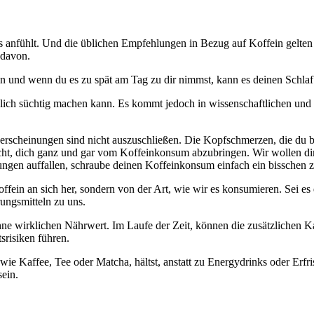
s anfühlt. Und die üblichen Empfehlungen in Bezug auf Koffein gelten 
 davon.
n und wenn du es zu spät am Tag zu dir nimmst, kann es deinen Schlaf
irklich süchtig machen kann. Es kommt jedoch in wissenschaftlichen u
erscheinungen sind nicht auszuschließen. Die Kopfschmerzen, die du 
er nicht, dich ganz und gar vom Koffeinkonsum abzubringen. Wir wollen
ngen auffallen, schraube deinen Koffeinkonsum einfach ein bisschen z
Koffein an sich her, sondern von der Art, wie wir es konsumieren. Sei 
ungsmitteln zu uns.
hne wirklichen Nährwert. Im Laufe der Zeit, können die zusätzlichen 
risiken führen.
 wie Kaffee, Tee oder Matcha, hältst, anstatt zu Energydrinks oder Erf
sein.