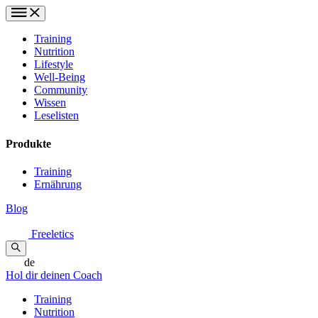
Training
Nutrition
Lifestyle
Well-Being
Community
Wissen
Leselisten
Produkte
Training
Ernährung
Blog
Freeletics
de
Hol dir deinen Coach
Training
Nutrition