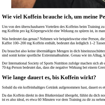
Wie viel Koffein brauche ich, um meine P
Um von den überschaubaren Vorteilen des Koffeins beim Training zu pr
mg Koffein pro kg Körpergewicht eine Wirkung zu spüren ist, in man
Was bedeutet das genau? Nehmen wir beispielsweise eine Person, die
Kaffee 100–200 mg Koffein enthält, bedeutet das lediglich 1–2 Tasse
Du brauchst also keine übermäßigen Mengen in dich hineinzuschütte
sind somit keine sportliche Extremmaßnahme. Genau wie im Alltag, k
Der International Society of Sports Nutrition zufolge machen sich 
70-kg-Person bedeutet das, dass die negative Wirkung bei einem Gren
Wie lange dauert es, bis Koffein wirkt?
Sobald du ein koffeinhaltiges Getränk aufgenommen hast, dauert es et
Da das Koffein direkt in den Blutkreislauf übergeht, fühlst du dich
ist es also ideal, es etwa 60 Minuten vor dem Training zu dir zu neh