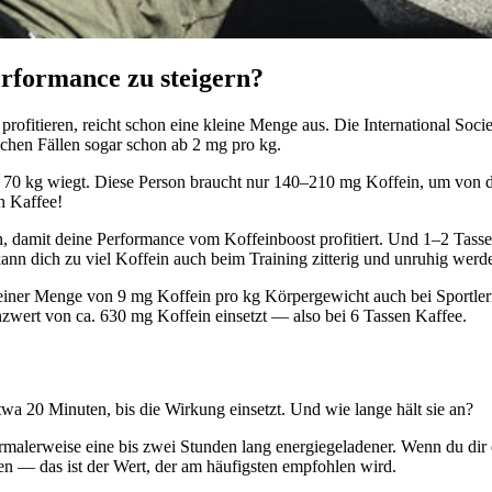
erformance zu steigern?
ofitieren, reicht schon eine kleine Menge aus. Die International Socie
chen Fällen sogar schon ab 2 mg pro kg.
 70 kg wiegt. Diese Person braucht nur 140–210 mg Koffein, um von de
n Kaffee!
n, damit deine Performance vom Koffeinboost profitiert. Und 1–2 Tas
ann dich zu viel Koffein auch beim Training zitterig und unruhig wer
ab einer Menge von 9 mg Koffein pro kg Körpergewicht auch bei Sport
zwert von ca. 630 mg Koffein einsetzt — also bei 6 Tassen Kaffee.
wa 20 Minuten, bis die Wirkung einsetzt. Und wie lange hält sie an?
 normalerweise eine bis zwei Stunden lang energiegeladener. Wenn du di
men — das ist der Wert, der am häufigsten empfohlen wird.