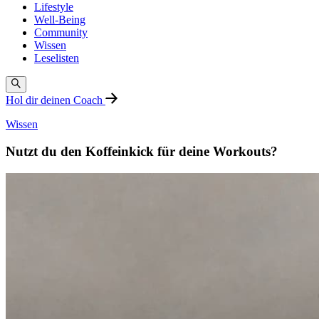
Lifestyle
Well-Being
Community
Wissen
Leselisten
Hol dir deinen Coach
Wissen
Nutzt du den Koffeinkick für deine Workouts?