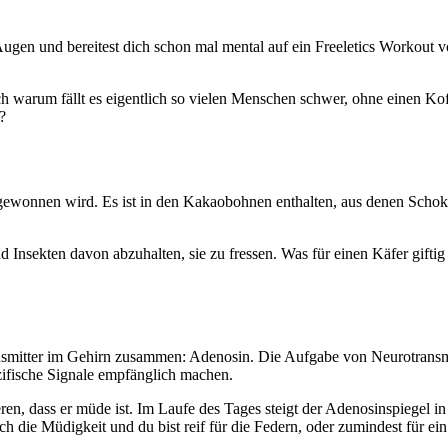
Augen und bereitest dich schon mal mental auf ein Freeletics Workout v
h warum fällt es eigentlich so vielen Menschen schwer, ohne einen Ko
?
n gewonnen wird. Es ist in den Kakaobohnen enthalten, aus denen Schoko
d Insekten davon abzuhalten, sie zu fressen. Was für einen Käfer gifti
nsmitter im Gehirn zusammen: Adenosin. Die Aufgabe von Neurotransmit
zifische Signale empfänglich machen.
en, dass er müde ist. Im Laufe des Tages steigt der Adenosinspiegel in
ie Müdigkeit und du bist reif für die Federn, oder zumindest für ei