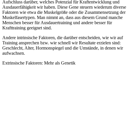
Aufschluss darüber, welches Potenzial für Kraftentwicklung und
Ausdauerfähigkeit wir haben. Diese Gene steuern wiederum diverse
Faktoren wie etwa die Muskelgröße oder die Zusammensetzung der
Muskelfasertypen. Man nimmt an, dass aus diesem Grund manche
Menschen besser für Ausdauertraining und andere besser für
Krafttraining geeignet sind.
Andere intrinsische Faktoren, die darüber entscheiden, wie wir auf
Training ansprechen bzw. wie schnell wir Resultate erzielen sind:
Geschlecht, Alter, Hormonspiegel und die Umstände, in denen wir
aufwachsen.
Extrinsische Faktoren: Mehr als Genetik
An deiner genetischen Veranlagung kannst du nichts ändern, doch
es gibt extrinsische Faktoren, die nicht genetisch bedingt und somit
beeinflussbar sind. Sie können den Unterschied machen, wenn es
darum geht, Fortschritte zu erzielen und die
Körperzusammensetzung zu verändern.
Ernährung, Gewohnheiten, Stress und Schlaf... All diese Faktoren
haben einen erheblichen Einfluss darauf, wie wirkungsvoll unser
Training ist und wie unser Körper sich verändert. Mit der richtigen
Ernährung und Regeneration kann auch ein Low Responder mit der
Zeit sehr viel erreichen.