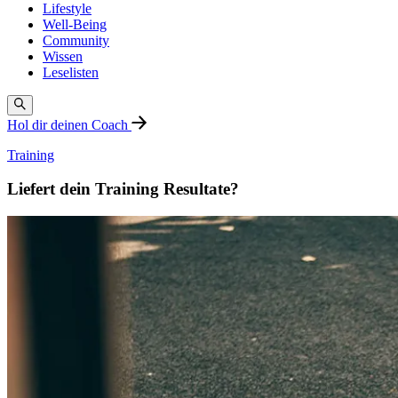
Lifestyle
Well-Being
Community
Wissen
Leselisten
Hol dir deinen Coach
Training
Liefert dein Training Resultate?