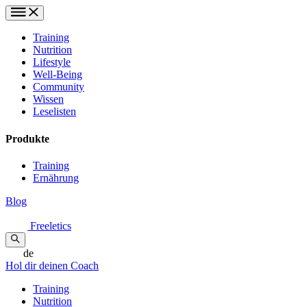
Training
Nutrition
Lifestyle
Well-Being
Community
Wissen
Leselisten
Produkte
Training
Ernährung
Blog
Freeletics
de
Hol dir deinen Coach
Training
Nutrition