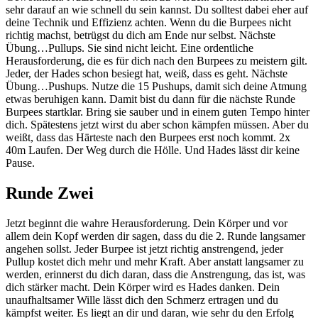
sehr darauf an wie schnell du sein kannst. Du solltest dabei eher auf
deine Technik und Effizienz achten. Wenn du die Burpees nicht
richtig machst, betrügst du dich am Ende nur selbst. Nächste
Übung…Pullups. Sie sind nicht leicht. Eine ordentliche
Herausforderung, die es für dich nach den Burpees zu meistern gilt.
Jeder, der Hades schon besiegt hat, weiß, dass es geht. Nächste
Übung…Pushups. Nutze die 15 Pushups, damit sich deine Atmung
etwas beruhigen kann. Damit bist du dann für die nächste Runde
Burpees startklar. Bring sie sauber und in einem guten Tempo hinter
dich. Spätestens jetzt wirst du aber schon kämpfen müssen. Aber du
weißt, dass das Härteste nach den Burpees erst noch kommt. 2x
40m Laufen. Der Weg durch die Hölle. Und Hades lässt dir keine
Pause.
Runde Zwei
Jetzt beginnt die wahre Herausforderung. Dein Körper und vor
allem dein Kopf werden dir sagen, dass du die 2. Runde langsamer
angehen sollst. Jeder Burpee ist jetzt richtig anstrengend, jeder
Pullup kostet dich mehr und mehr Kraft. Aber anstatt langsamer zu
werden, erinnerst du dich daran, dass die Anstrengung, das ist, was
dich stärker macht. Dein Körper wird es Hades danken. Dein
unaufhaltsamer Wille lässt dich den Schmerz ertragen und du
kämpfst weiter. Es liegt an dir und daran, wie sehr du den Erfolg