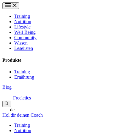
Training
Nutrition
Lifestyle
Well-Being
Community
Wissen
Leselisten
Produkte
Training
Ernährung
Blog
Freeletics
de
Hol dir deinen Coach
Training
Nutrition