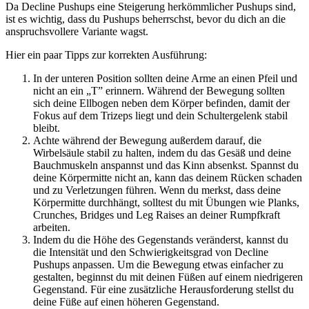
Da Decline Pushups eine Steigerung herkömmlicher Pushups sind,
ist es wichtig, dass du Pushups beherrschst, bevor du dich an die
anspruchsvollere Variante wagst.
Hier ein paar Tipps zur korrekten Ausführung:
In der unteren Position sollten deine Arme an einen Pfeil und
nicht an ein „T” erinnern. Während der Bewegung sollten
sich deine Ellbogen neben dem Körper befinden, damit der
Fokus auf dem Trizeps liegt und dein Schultergelenk stabil
bleibt.
Achte während der Bewegung außerdem darauf, die
Wirbelsäule stabil zu halten, indem du das Gesäß und deine
Bauchmuskeln anspannst und das Kinn absenkst. Spannst du
deine Körpermitte nicht an, kann das deinem Rücken schaden
und zu Verletzungen führen. Wenn du merkst, dass deine
Körpermitte durchhängt, solltest du mit Übungen wie Planks,
Crunches, Bridges und Leg Raises an deiner Rumpfkraft
arbeiten.
Indem du die Höhe des Gegenstands veränderst, kannst du
die Intensität und den Schwierigkeitsgrad von Decline
Pushups anpassen. Um die Bewegung etwas einfacher zu
gestalten, beginnst du mit deinen Füßen auf einem niedrigeren
Gegenstand. Für eine zusätzliche Herausforderung stellst du
deine Füße auf einen höheren Gegenstand.