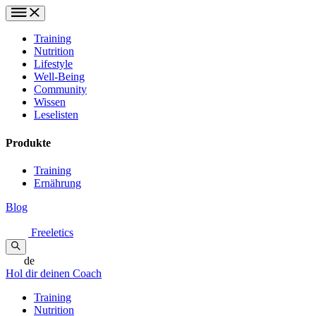
Training
Nutrition
Lifestyle
Well-Being
Community
Wissen
Leselisten
Produkte
Training
Ernährung
Blog
Freeletics
de
Hol dir deinen Coach
Training
Nutrition