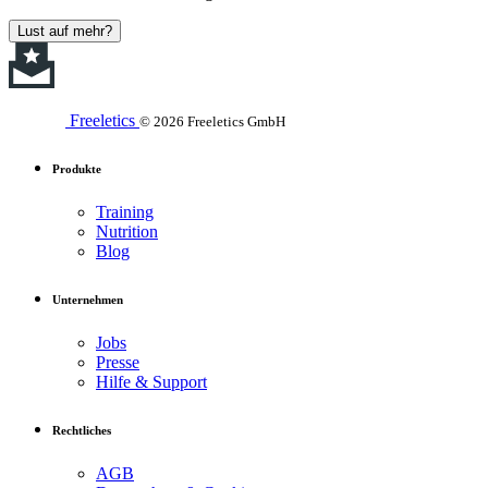
Lust auf mehr?
Freeletics
© 2026 Freeletics GmbH
Produkte
Training
Nutrition
Blog
Unternehmen
Jobs
Presse
Hilfe & Support
Rechtliches
AGB