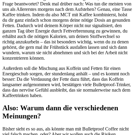
Frage beantwortet? Denk mal drüber nach: Was tun die meisten von
uns als Allererstes morgens nach dem Aufstehen? Genau, eine Tasse
Kaffee trinken. Indem du also MCT mit Kaffee kombinierst, holst
du dir ganz einfach schon morgens deine nötige Dosis an gesunden
Fetten. Dadurch wird deinem Körper nicht nur signalisiert, den
ganzen Tag über Energie durch Fettverbrennung zu gewinnen, du
erhältst auch die nötigen Kalorien, um deinen Stoffwechsel so
richtig anzukurbeln – das ist besonders wichtig, wenn du zu denen
gehörst, die gern mal ihr Frühstück ausfallen lassen und sich dann
wundern, warum sie nicht abnehmen und sich bei der Arbeit nicht
konzentrieren können.
Außerdem soll die Mischung aus Koffein und Fetten für einen
Energieschub sorgen, der stundenlang anhält – und es kommt noch
besser: Da die Verdauung der Fette dazu führt, dass das Koffein
langsamer aufgenommen wird, bestätigen viele Bulletproof-Trinker,
dass das nervöse Gefühl ausbleibt, das sie normalerweise nach dem
Kaffeetrinken haben.
Also: Warum dann die verschiedenen
Meinungen?
Bisher sieht es so aus, als könnte man mit Bulletproof Coffee nicht
viel falsch machen, oder? Aber wir wollen auch die Risiken