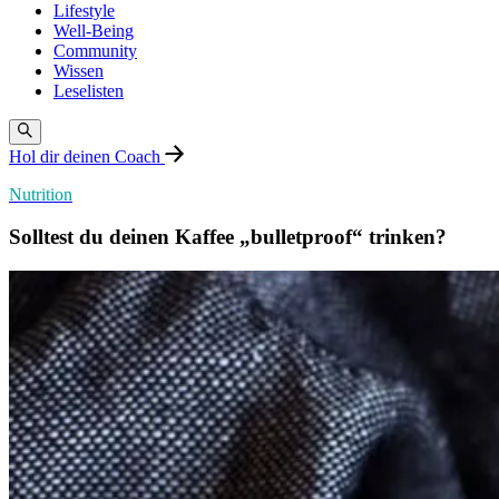
Lifestyle
Well-Being
Community
Wissen
Leselisten
Hol dir deinen Coach
Nutrition
Solltest du deinen Kaffee „bulletproof“ trinken?