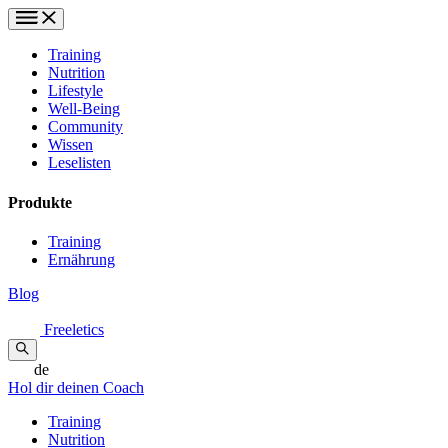
Training
Nutrition
Lifestyle
Well-Being
Community
Wissen
Leselisten
Produkte
Training
Ernährung
Blog
Freeletics
de
Hol dir deinen Coach
Training
Nutrition