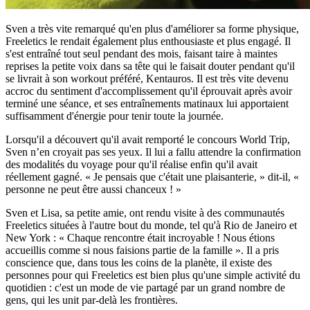
Sven a très vite remarqué qu'en plus d'améliorer sa forme physique,
Freeletics le rendait également plus enthousiaste et plus engagé. Il
s'est entraîné tout seul pendant des mois, faisant taire à maintes
reprises la petite voix dans sa tête qui le faisait douter pendant qu'il
se livrait à son workout préféré, Kentauros. Il est très vite devenu
accroc du sentiment d'accomplissement qu'il éprouvait après avoir
terminé une séance, et ses entraînements matinaux lui apportaient
suffisamment d'énergie pour tenir toute la journée.
Lorsqu'il a découvert qu'il avait remporté le concours World Trip,
Sven n’en croyait pas ses yeux. Il lui a fallu attendre la confirmation
des modalités du voyage pour qu'il réalise enfin qu'il avait
réellement gagné. « Je pensais que c'était une plaisanterie, » dit-il, «
personne ne peut être aussi chanceux ! »
Sven et Lisa, sa petite amie, ont rendu visite à des communautés
Freeletics situées à l'autre bout du monde, tel qu'à Rio de Janeiro et
New York : « Chaque rencontre était incroyable ! Nous étions
accueillis comme si nous faisions partie de la famille ». Il a pris
conscience que, dans tous les coins de la planète, il existe des
personnes pour qui Freeletics est bien plus qu'une simple activité du
quotidien : c'est un mode de vie partagé par un grand nombre de
gens, qui les unit par-delà les frontières.