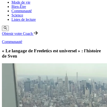
Mode de vie
Bien-Être
Communauté
Science
Listes de lecture
Obtenir votre Coach
Communauté
« Le langage de Freeletics est universel » : l'histoire
de Sven