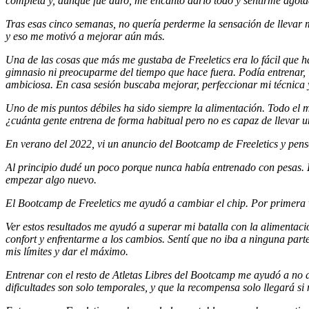
completa y, aunque fue duro, me encantó darlo todo y sentirme agota
Tras esas cinco semanas, no quería perderme la sensación de llevar
y eso me motivó a mejorar aún más.
Una de las cosas que más me gustaba de Freeletics era lo fácil que ha
gimnasio ni preocuparme del tiempo que hace fuera. Podía entrenar, l
ambiciosa. En casa sesión buscaba mejorar, perfeccionar mi técnica
Uno de mis puntos débiles ha sido siempre la alimentación. Todo el 
¿cuánta gente entrena de forma habitual pero no es capaz de llevar u
En verano del 2022, vi un anuncio del Bootcamp de Freeletics y pen
Al principio dudé un poco porque nunca había entrenado con pesas. Lo
empezar algo nuevo.
El Bootcamp de Freeletics me ayudó a cambiar el chip. Por primera ve
Ver estos resultados me ayudó a superar mi batalla con la alimentaci
confort y enfrentarme a los cambios. Sentí que no iba a ninguna parte
mis límites y dar el máximo.
Entrenar con el resto de Atletas Libres del Bootcamp me ayudó a no 
dificultades son solo temporales, y que la recompensa solo llegará 