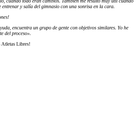
ipio, cuando todo eran cambios. También me resultó muy útil cuando
 entrenar y salía del gimnasio con una sonrisa en la cara.
ones!
 ayuda, encuentra un grupo de gente con objetivos similares. Yo he
te del proceso».
 Atletas Libres!