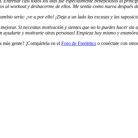
. Entrenar casi todos los días fue especialmente beneficiosos al princ
tos al workout y deshacerme de ellos. Me sentía como nueva después de
mbio sería: ¡ve a por ello! ¡Deja a un lado las excusas y las suposici
a mejorar. Si necesitas motivación y sientes que no lo puedes hacer sin
den ayudarte y motivarte otras personas! Empieza hoy mismo y enamóra
r a más gente? ¡Compártela en el
Foro de Freeletics
o conéctate con otros