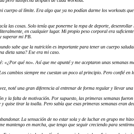
da pero satisfecha después de cada workout.
 mi cuerpo al límite. Era algo que ya no podían darme los workouts q
cía las cosas. Solo tenía que ponerme la ropa de deporte, desenrollar 
iteralmente, en cualquier lugar. Mi propio peso corporal era suficient
 y superar mi PB.
mundo sabe que la nutrición es importante para tener un cuerpo saluda
na dieta sana? Ese era mi caso.
sé: «¿Por qué no». Así que me apunté y me aceptaron unas semanas má
s cambios siempre me cuestan un poco al principio. Pero confié en los
z, noté una gran diferencia al entrenar de forma regular y llevar una d
ón y la falta de motivación. Por supuesto, las primeras semanas fueron
 y quise tirar la toalla. Pero sabía que esas primeras semanas eran dec
abandonar. La sensación de no estar sola y de luchar en grupo me hizo
si me mantengo en marcha, que tengo que seguir creciendo para sentirm