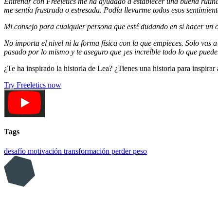
Entrenar con Freeletics me ha ayudado a establecer una buena rutina
me sentía frustrada o estresada. Podía llevarme todos esos sentimien
Mi consejo para cualquier persona que esté dudando en si hacer un ca
No importa el nivel ni la forma física con la que empieces. Solo vas 
pasado por lo mismo y te aseguro que ¡es increíble todo lo que pue
¿Te ha inspirado la historia de Lea? ¿Tienes una historia para inspira
Try Freeletics now
Tags
desafío
motivación
transformación
perder peso