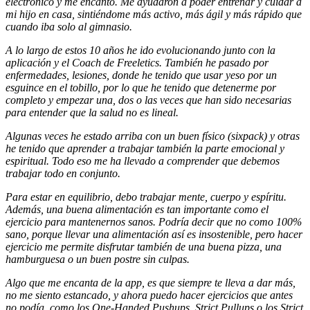
electrónico y me encantó. Me ayudaron a poder entrenar y cuidar a
mi hijo en casa, sintiéndome más activo, más ágil y más rápido que
cuando iba solo al gimnasio.
A lo largo de estos 10 años he ido evolucionando junto con la
aplicación y el Coach de Freeletics. También he pasado por
enfermedades, lesiones, donde he tenido que usar yeso por un
esguince en el tobillo, por lo que he tenido que detenerme por
completo y empezar una, dos o las veces que han sido necesarias
para entender que la salud no es lineal.
Algunas veces he estado arriba con un buen físico (sixpack) y otras
he tenido que aprender a trabajar también la parte emocional y
espiritual. Todo eso me ha llevado a comprender que debemos
trabajar todo en conjunto.
Para estar en equilibrio, debo trabajar mente, cuerpo y espíritu.
Además, una buena alimentación es tan importante como el
ejercicio para mantenernos sanos. Podría decir que no como 100%
sano, porque llevar una alimentación así es insostenible, pero hacer
ejercicio me permite disfrutar también de una buena pizza, una
hamburguesa o un buen postre sin culpas.
Algo que me encanta de la app, es que siempre te lleva a dar más,
no me siento estancado, y ahora puedo hacer ejercicios que antes
no podía, como los One-Handed Pushups, Strict Pullups o los Strict