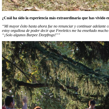
¿Cuál ha sido la experiencia más extraordinaria que has vivido e
“Mi mayor éxito hasta ahora fue no renunciar y continuar adelante ca
estoy orgullosa de poder decir que Freeletics me ha enseñado mucho
“¡Solo algunos Burpee Deepfrogs!””