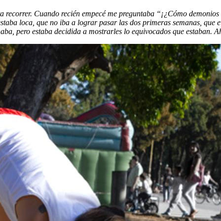
alta recorrer. Cuando recién empecé me preguntaba “¡¿Cómo demonios v
staba loca, que no iba a lograr pasar las dos primeras semanas, que e
aba, pero estaba decidida a mostrarles lo equivocados que estaban. A