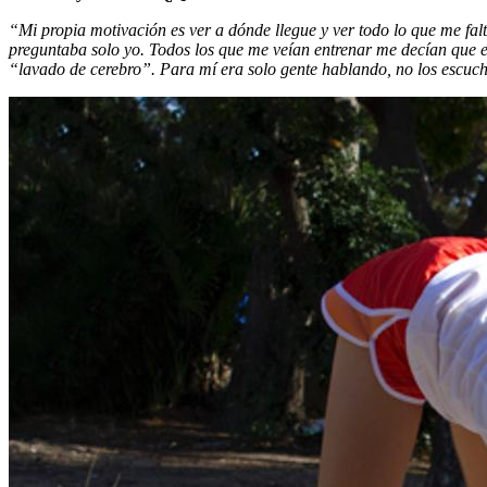
“Mi propia motivación es ver a dónde llegue y ver todo lo que me f
preguntaba solo yo. Todos los que me veían entrenar me decían que e
“lavado de cerebro”. Para mí era solo gente hablando, no los escuch