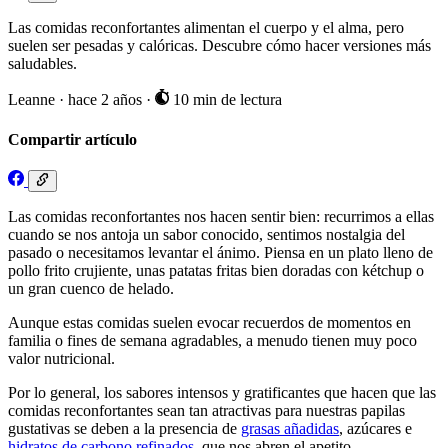
Las comidas reconfortantes alimentan el cuerpo y el alma, pero
suelen ser pesadas y calóricas. Descubre cómo hacer versiones más
saludables.
Leanne
·
hace 2 años
·
10 min de lectura
Compartir artículo
Las comidas reconfortantes nos hacen sentir bien: recurrimos a ellas
cuando se nos antoja un sabor conocido, sentimos nostalgia del
pasado o necesitamos levantar el ánimo. Piensa en un plato lleno de
pollo frito crujiente, unas patatas fritas bien doradas con kétchup o
un gran cuenco de helado.
Aunque estas comidas suelen evocar recuerdos de momentos en
familia o fines de semana agradables, a menudo tienen muy poco
valor nutricional.
Por lo general, los sabores intensos y gratificantes que hacen que las
comidas reconfortantes sean tan atractivas para nuestras papilas
gustativas se deben a la presencia de
grasas añadidas
, azúcares e
hidratos de carbono refinados
, que nos abren el apetito.