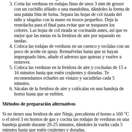
Corta las verduras en rodajas finas de unos 3 mm de grosor
con un cuchillo afilado o una mandolina, dándoles la forma de
una patata frita de bolsa. Separa las hojas de col rizada del
tallo y rásgalas con la mano en trozos pequeños. Deja la
remolacha para el final para evitar que se traspasen los
colores. Las hojas de col rizada se cocinarán antes, así que es
mejor que las metas en la freidora de aire por separado en
tandas.
Coloca las rodajas de verduras en un cuenco y rocíalas con un
poco de aceite en spray. Remuévelas hasta que se hayan
impregnado bien, añade el aderezo que quieras y vuelve a
remover.
Coloca las verduras en la freidora de aire y cocínalas de 15 a
16 minutos hasta que estén crujientes y doradas. Te
recomendamos echarles un vistazo y sacudirlas cada 5
minutos.
Sácalas de la freidora de aire y colócalas en una bandeja de
horno hasta que se enfríen.
Métodos de preparación alternativos
Si no tienes una freidora de aire Ninja, precalienta el horno a 160 °C
o el nivel 3 en hornos de gas y cocina las rodajas de verduras en una
bandeja grande durante 20-25 minutos, dándoles la vuelta cada 5
minutos hasta que estén crujientes y doradas.