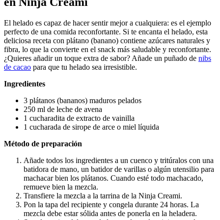
en Ninja Creami
El helado es capaz de hacer sentir mejor a cualquiera: es el ejemplo
perfecto de una comida reconfortante. Si te encanta el helado, esta
deliciosa receta con plátano (banano) contiene azúcares naturales y
fibra, lo que la convierte en el snack más saludable y reconfortante.
¿Quieres añadir un toque extra de sabor? Añade un puñado de
nibs
de cacao
para que tu helado sea irresistible.
Ingredientes
3 plátanos (bananos) maduros pelados
250 ml de leche de avena
1 cucharadita de extracto de vainilla
1 cucharada de sirope de arce o miel líquida
Método de preparación
Añade todos los ingredientes a un cuenco y tritúralos con una
batidora de mano, un batidor de varillas o algún utensilio para
machacar bien los plátanos. Cuando esté todo machacado,
remueve bien la mezcla.
Transfiere la mezcla a la tarrina de la Ninja Creami.
Pon la tapa del recipiente y congela durante 24 horas. La
mezcla debe estar sólida antes de ponerla en la heladera.