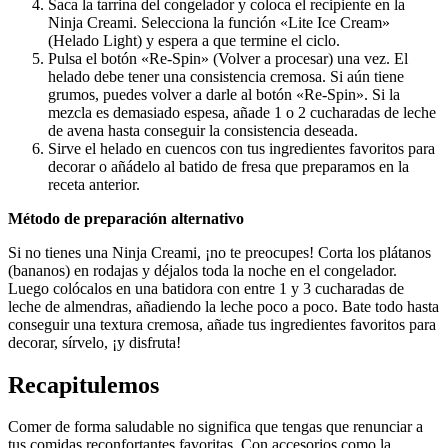
Saca la tarrina del congelador y coloca el recipiente en la
Ninja Creami. Selecciona la función «Lite Ice Cream»
(Helado Light) y espera a que termine el ciclo.
Pulsa el botón «Re-Spin» (Volver a procesar) una vez. El
helado debe tener una consistencia cremosa. Si aún tiene
grumos, puedes volver a darle al botón «Re-Spin». Si la
mezcla es demasiado espesa, añade 1 o 2 cucharadas de leche
de avena hasta conseguir la consistencia deseada.
Sirve el helado en cuencos con tus ingredientes favoritos para
decorar o añádelo al batido de fresa que preparamos en la
receta anterior.
Método de preparación alternativo
Si no tienes una Ninja Creami, ¡no te preocupes! Corta los plátanos
(bananos) en rodajas y déjalos toda la noche en el congelador.
Luego colócalos en una batidora con entre 1 y 3 cucharadas de
leche de almendras, añadiendo la leche poco a poco. Bate todo hasta
conseguir una textura cremosa, añade tus ingredientes favoritos para
decorar, sírvelo, ¡y disfruta!
Recapitulemos
Comer de forma saludable no significa que tengas que renunciar a
tus comidas reconfortantes favoritas. Con accesorios como la