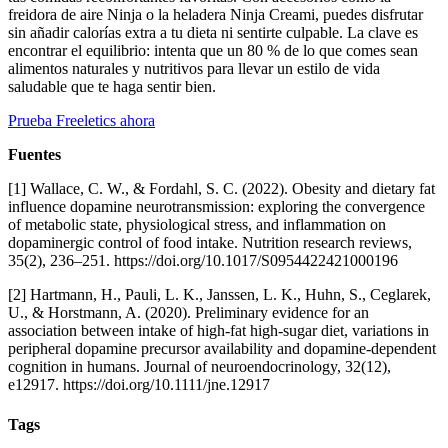
freidora de aire Ninja o la heladera Ninja Creami, puedes disfrutar
sin añadir calorías extra a tu dieta ni sentirte culpable. La clave es
encontrar el equilibrio: intenta que un 80 % de lo que comes sean
alimentos naturales y nutritivos para llevar un estilo de vida
saludable que te haga sentir bien.
Prueba Freeletics ahora
Fuentes
[1] Wallace, C. W., & Fordahl, S. C. (2022). Obesity and dietary fat
influence dopamine neurotransmission: exploring the convergence
of metabolic state, physiological stress, and inflammation on
dopaminergic control of food intake. Nutrition research reviews,
35(2), 236–251. https://doi.org/10.1017/S0954422421000196
[2] Hartmann, H., Pauli, L. K., Janssen, L. K., Huhn, S., Ceglarek,
U., & Horstmann, A. (2020). Preliminary evidence for an
association between intake of high-fat high-sugar diet, variations in
peripheral dopamine precursor availability and dopamine-dependent
cognition in humans. Journal of neuroendocrinology, 32(12),
e12917. https://doi.org/10.1111/jne.12917
Tags