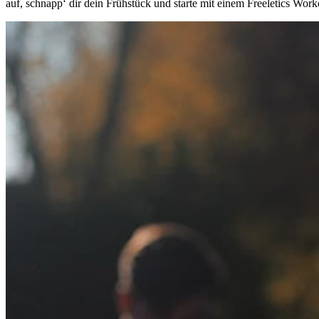
auf, schnapp‘ dir dein Frühstück und starte mit einem Freeletics Work