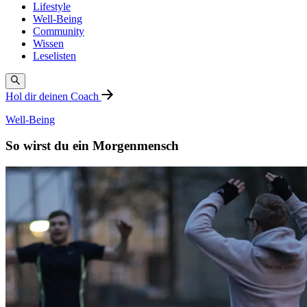
Lifestyle
Well-Being
Community
Wissen
Leselisten
Hol dir deinen Coach
Well-Being
So wirst du ein Morgenmensch