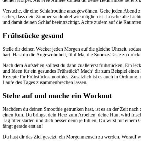
deinen Körper. Als Free Athlete solltest du deine Bedürfnisse bereits
Versuche, dir eine Schlafroutine anzugewöhnen. Gehe jeden Abend zur
sicher, dass dein Zimmer so dunkel wie möglich ist. Lösche alle Lic
und damit deinen Schlaf beeinträchtigt. Achte zudem auf die Raumte
Frühstücke gesund
Stelle dir deinen Wecker jeden Morgen auf die gleiche Uhrzeit, sodass
hart. Hast du die Angewohnheit, fünf Mal die Snooze-Taste zu drück
Nach dem Aufstehen solltest du dann zuallererst frühstücken. Ein lec
und Ideen für ein gesundes Frühstück? Mach‘ dir zum Beispiel einen Frü
Rezepte für Frühstückssmoothies. Zusätzlich ist es auch in Ordnung, e
Laufe des Tages zusammenbrechen lassen.
Stehe auf und mache ein Workout
Nachdem du deinen Smoothie getrunken hast, ist es an der Zeit nach
einen Run. Du bringst dein Herz zum Arbeiten, deine Haut wird frische
Tag fitter starten und dich besser denn je fühlen. Du wirst mit ein
fängt gerade erst an!
Du hast dir das Ziel gesetzt, ein Morgenmensch zu werden. Worauf wa