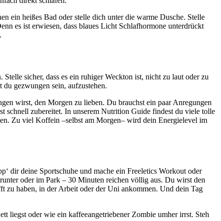
nfach direkt schlafen.
n ein heißes Bad oder stelle dich unter die warme Dusche. Stelle
enn es ist erwiesen, dass blaues Licht Schlafhormone unterdrückt
.
elle sicher, dass es ein ruhiger Weckton ist, nicht zu laut oder zu
t du gezwungen sein, aufzustehen.
fangen wirst, den Morgen zu lieben. Du brauchst ein paar Anregungen
t schnell zubereitet. In unserem Nutrition Guide findest du viele tolle
eiben. Zu viel Koffein –selbst am Morgen– wird dein Energielevel im
pp‘ dir deine Sportschuhe und mache ein Freeletics Workout oder
 runter oder im Park – 30 Minuten reichen völlig aus. Du wirst den
afft zu haben, in der Arbeit oder der Uni ankommen. Und dein Tag
 liegst oder wie ein kaffeeangetriebener Zombie umher irrst. Steh