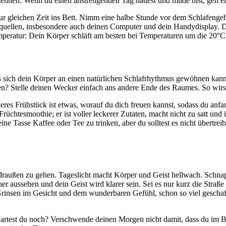
 kennen. Wenn du einen anstrengenden Tag hattest und müde bist, geh ei
 gleichen Zeit ins Bett. Nimm eine halbe Stunde vor dem Schlafengehe
htquellen, insbesondere auch deinen Computer und dein Handydisplay. D
mperatur: Dein Körper schläft am besten bei Temperaturen um die 20°C
 sich dein Körper an einen natürlichen Schlafrhythmus gewöhnen kann. St
en? Stelle deinen Wecker einfach ans andere Ende des Raumes. So wirs
keres Frühstück ist etwas, worauf du dich freuen kannst, sodass du an
chtesmoothie; er ist voller leckerer Zutaten, macht nicht zu satt und is
ine Tasse Kaffee oder Tee zu trinken, aber du solltest es nicht übertr
 draußen zu gehen. Tageslicht macht Körper und Geist hellwach. Schna
r aussehen und dein Geist wird klarer sein. Sei es nur kurz die Straße
em Grinsen im Gesicht und dem wunderbaren Gefühl, schon so viel gesch
rtest du noch? Verschwende deinen Morgen nicht damit, dass du im Bett