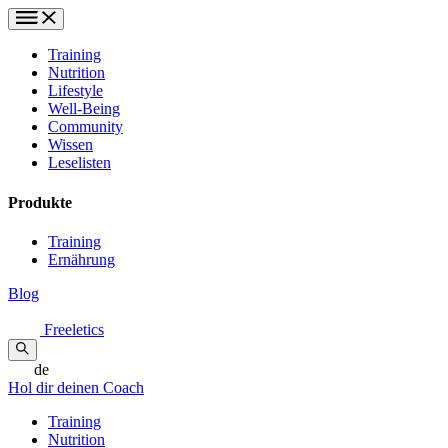
Training
Nutrition
Lifestyle
Well-Being
Community
Wissen
Leselisten
Produkte
Training
Ernährung
Blog
Freeletics
de
Hol dir deinen Coach
Training
Nutrition