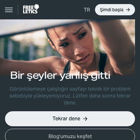
TR
Şimdi başla
Bir şeyler yanlış gitti
Görüntülemeye çalıştığın sayfayı teknik bir problem
sebebiyle yükleyemiyoruz. Lütfen daha sonra tekrar
dene.
Tekrar dene
Blog'umuzu keşfet