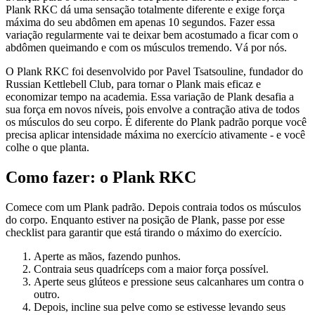
Plank RKC dá uma sensação totalmente diferente e exige força
máxima do seu abdômen em apenas 10 segundos. Fazer essa
variação regularmente vai te deixar bem acostumado a ficar com o
abdômen queimando e com os músculos tremendo. Vá por nós.
O Plank RKC foi desenvolvido por Pavel Tsatsouline, fundador do
Russian Kettlebell Club, para tornar o Plank mais eficaz e
economizar tempo na academia. Essa variação de Plank desafia a
sua força em novos níveis, pois envolve a contração ativa de todos
os músculos do seu corpo. É diferente do Plank padrão porque você
precisa aplicar intensidade máxima no exercício ativamente - e você
colhe o que planta.
Como fazer: o Plank RKC
Comece com um Plank padrão. Depois contraia todos os músculos
do corpo. Enquanto estiver na posição de Plank, passe por esse
checklist para garantir que está tirando o máximo do exercício.
Aperte as mãos, fazendo punhos.
Contraia seus quadríceps com a maior força possível.
Aperte seus glúteos e pressione seus calcanhares um contra o
outro.
Depois, incline sua pelve como se estivesse levando seus