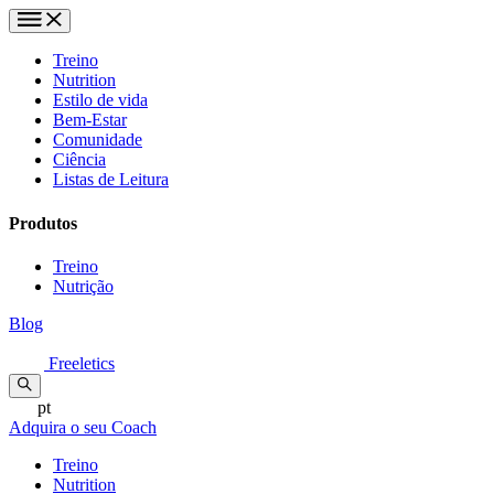
Treino
Nutrition
Estilo de vida
Bem-Estar
Comunidade
Ciência
Listas de Leitura
Produtos
Treino
Nutrição
Blog
Freeletics
pt
Adquira o seu Coach
Treino
Nutrition