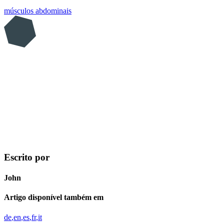
músculos abdominais
Escrito por
John
Artigo disponível também em
de
en
es
fr
it