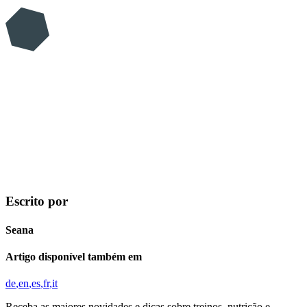
Escrito por
Seana
Artigo disponível também em
de
en
es
fr
it
Receba as maiores novidades e dicas sobre treinos, nutrição e