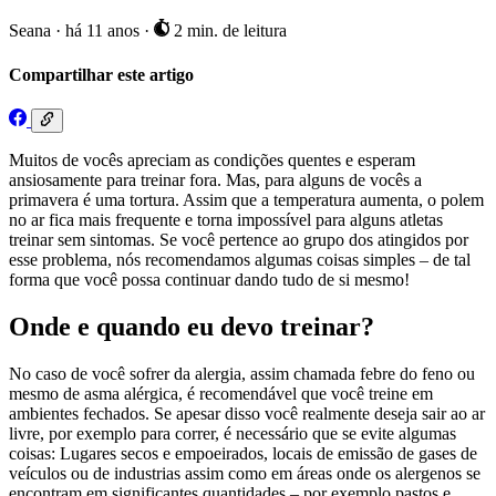
Seana
·
há 11 anos
·
2 min. de leitura
Compartilhar este artigo
Muitos de vocês apreciam as condições quentes e esperam
ansiosamente para treinar fora. Mas, para alguns de vocês a
primavera é uma tortura. Assim que a temperatura aumenta, o polem
no ar fica mais frequente e torna impossível para alguns atletas
treinar sem sintomas. Se você pertence ao grupo dos atingidos por
esse problema, nós recomendamos algumas coisas simples – de tal
forma que você possa continuar dando tudo de si mesmo!
Onde e quando eu devo treinar?
No caso de você sofrer da alergia, assim chamada febre do feno ou
mesmo de asma alérgica, é recomendável que você treine em
ambientes fechados. Se apesar disso você realmente deseja sair ao ar
livre, por exemplo para correr, é necessário que se evite algumas
coisas: Lugares secos e empoeirados, locais de emissão de gases de
veículos ou de industrias assim como em áreas onde os alergenos se
encontram em significantes quantidades – por exemplo pastos e