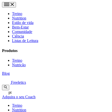
Treino
Nutrition
Estilo de vida
Bem-Estar
Comunidade
Ciência
Listas de Leitura
Produtos
Treino
Nutrição
Blog
Freeletics
pt
Adquira o seu Coach
Treino
Nutrition