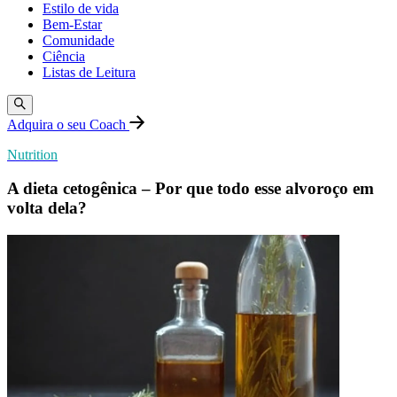
Estilo de vida
Bem-Estar
Comunidade
Ciência
Listas de Leitura
Adquira o seu Coach
Nutrition
A dieta cetogênica – Por que todo esse alvoroço em
volta dela?