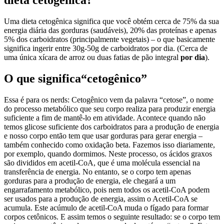
dieta cetogênica?
Uma dieta cetogênica significa que você obtém cerca de 75% da sua
energia diária das gorduras (saudáveis), 20% das proteínas e apenas
5% dos carboidratos (principalmente vegetais) – o que basicamente
significa ingerir entre 30g-50g de carboidratos por dia. (Cerca de
uma única xícara de arroz ou duas fatias de pão integral
por dia
).
O que significa“cetogênico”
Essa é para os nerds: Cetogênico vem da palavra “cetose”, o nome
do processo metabólico que seu corpo realiza para produzir energia
suficiente a fim de mantê-lo em atividade. Acontece quando não
temos glicose suficiente dos carboidratos para a produção de energia
e nosso corpo então tem que usar gorduras para gerar energia –
também conhecido como oxidação beta. Fazemos isso diariamente,
por exemplo, quando dormimos. Neste processo, os ácidos graxos
são divididos em acetil-CoA, que é uma molécula essencial na
transferência de energia. No entanto, se o corpo tem apenas
gorduras para a produção de energia, ele chegará a um
engarrafamento metabólico, pois nem todos os acetil-CoA podem
ser usados ​​para a produção de energia, assim o Acetil-CoA se
acumula. Este acúmulo de acetil-CoA muda o fígado para formar
corpos cetônicos. E assim temos o seguinte resultado: se o corpo tem