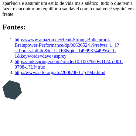
aparência e assumir um estilo de vida mais atlético, tudo o que tem a
fazer é encontrar um equilíbrio saudável com o qual você seguirá em
frente.
Fontes:
https://www.amazon.de/Head-Strong-Bulletproof-
Brainpower-Performance/dp/0062652419/ref=sr_1_1?
s=books-intl-de&ie=UTF8&qid=1499937449&sr=1-
1&keywords=dave+asprey
https://link.springer.com/article/10.1007%2Fs11745-001-
0798-1?LI=true
http://www.aafp.org/afp/2006/0601/p1942.html