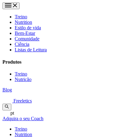
Treino
Nutrition
Estilo de vida
Bem-Estar
Comunidade
Ciência
Listas de Leitura
Produtos
Treino
Nutrição
Blog
Freeletics
pt
Adquira o seu Coach
Treino
Nutrition