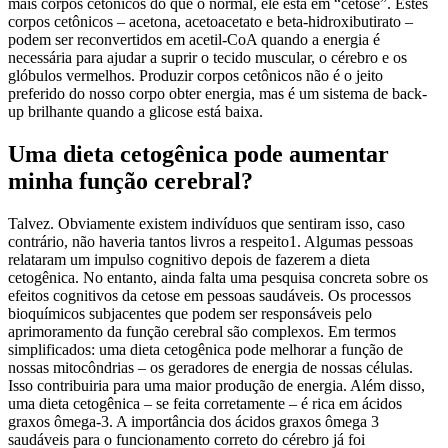
mais corpos cetônicos do que o normal, ele está em “cetose”. Estes
corpos cetônicos – acetona, acetoacetato e beta-hidroxibutirato –
podem ser reconvertidos em acetil-CoA quando a energia é
necessária para ajudar a suprir o tecido muscular, o cérebro e os
glóbulos vermelhos. Produzir corpos cetônicos não é o jeito
preferido do nosso corpo obter energia, mas é um sistema de back-
up brilhante quando a glicose está baixa.
Uma dieta cetogênica pode aumentar
minha função cerebral?
Talvez. Obviamente existem indivíduos que sentiram isso, caso
contrário, não haveria tantos livros a respeito1. Algumas pessoas
relataram um impulso cognitivo depois de fazerem a dieta
cetogênica. No entanto, ainda falta uma pesquisa concreta sobre os
efeitos cognitivos da cetose em pessoas saudáveis. Os processos
bioquímicos subjacentes que podem ser responsáveis ​​pelo
aprimoramento da função cerebral são complexos. Em termos
simplificados: uma dieta cetogênica pode melhorar a função de
nossas mitocôndrias – os geradores de energia de nossas células.
Isso contribuiria para uma maior produção de energia. Além disso,
uma dieta cetogênica – se feita corretamente – é rica em ácidos
graxos ômega-3. A importância dos ácidos graxos ômega 3
saudáveis ​​para o funcionamento correto do cérebro já foi