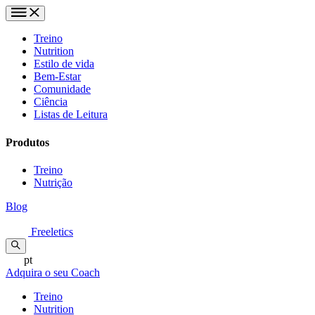
Treino
Nutrition
Estilo de vida
Bem-Estar
Comunidade
Ciência
Listas de Leitura
Produtos
Treino
Nutrição
Blog
Freeletics
pt
Adquira o seu Coach
Treino
Nutrition