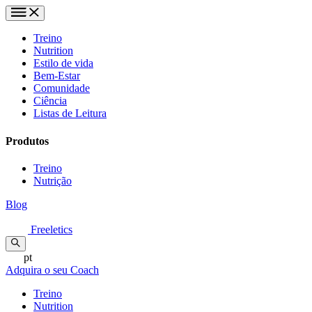
Treino
Nutrition
Estilo de vida
Bem-Estar
Comunidade
Ciência
Listas de Leitura
Produtos
Treino
Nutrição
Blog
Freeletics
pt
Adquira o seu Coach
Treino
Nutrition