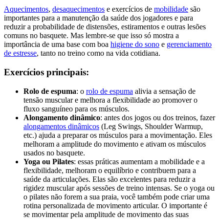
Aquecimentos
,
desaquecimentos
e exercícios de
mobilidade
são
importantes para a manutenção da saúde dos jogadores e para
reduzir a probabilidade de distensões, estiramentos e outras lesões
comuns no basquete. Mas lembre-se que isso só mostra a
importância de uma base com boa
higiene do sono
e
gerenciamento
de estresse
, tanto no treino como na vida cotidiana.
Exercícios principais:
Rolo de espuma
: o
rolo de espuma
alivia a sensação de
tensão muscular e melhora a flexibilidade ao promover o
fluxo sanguíneo para os músculos.
Alongamento dinâmico
: antes dos jogos ou dos treinos, fazer
alongamentos dinâmicos
(Leg Swings, Shoulder Warmup,
etc.) ajuda a preparar os músculos para a movimentação. Eles
melhoram a amplitude do movimento e ativam os músculos
usados no basquete.
Yoga ou Pilates
: essas práticas aumentam a mobilidade e a
flexibilidade, melhoram o equilíbrio e contribuem para a
saúde da articulações. Elas são excelentes para reduzir a
rigidez muscular após sessões de treino intensas. Se o yoga ou
o pilates não forem a sua praia, você também pode criar uma
rotina personalizada de movimento articular. O importante é
se movimentar pela amplitude de movimento das suas