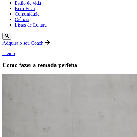
Estilo de vida
Bem-Estar
Comunidade
Ciência
Listas de Leitura
Adquira o seu Coach
Treino
Como fazer a remada perfeita