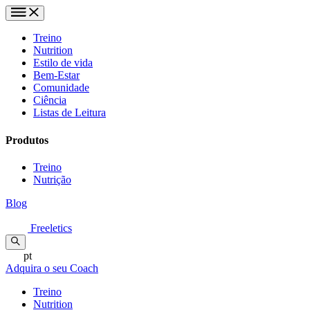
Treino
Nutrition
Estilo de vida
Bem-Estar
Comunidade
Ciência
Listas de Leitura
Produtos
Treino
Nutrição
Blog
Freeletics
pt
Adquira o seu Coach
Treino
Nutrition