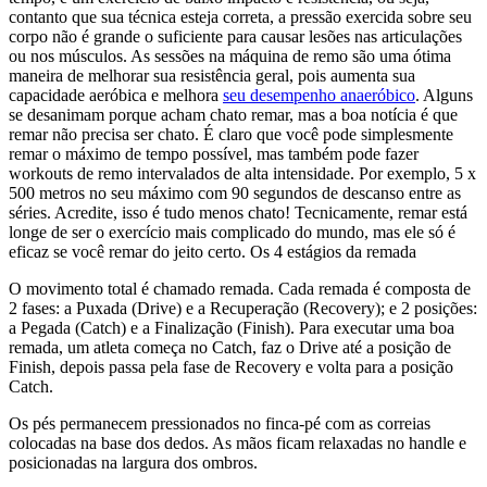
contanto que sua técnica esteja correta, a pressão exercida sobre seu
corpo não é grande o suficiente para causar lesões nas articulações
ou nos músculos. As sessões na máquina de remo são uma ótima
maneira de melhorar sua resistência geral, pois aumenta sua
capacidade aeróbica e melhora
seu desempenho anaeróbico
. Alguns
se desanimam porque acham chato remar, mas a boa notícia é que
remar não precisa ser chato. É claro que você pode simplesmente
remar o máximo de tempo possível, mas também pode fazer
workouts de remo intervalados de alta intensidade. Por exemplo, 5 x
500 metros no seu máximo com 90 segundos de descanso entre as
séries. Acredite, isso é tudo menos chato! Tecnicamente, remar está
longe de ser o exercício mais complicado do mundo, mas ele só é
eficaz se você remar do jeito certo. Os 4 estágios da remada
O movimento total é chamado remada. Cada remada é composta de
2 fases: a Puxada (Drive) e a Recuperação (Recovery); e 2 posições:
a Pegada (Catch) e a Finalização (Finish). Para executar uma boa
remada, um atleta começa no Catch, faz o Drive até a posição de
Finish, depois passa pela fase de Recovery e volta para a posição
Catch.
Os pés permanecem pressionados no finca-pé com as correias
colocadas na base dos dedos. As mãos ficam relaxadas no handle e
posicionadas na largura dos ombros.