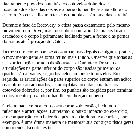
ligeiramente puxados para trás, os cotovelos dobrados e
posicionados atrás das costas e a barra do handle fica na altura do
esterno. As costas ficam retas e as omoplatas são puxadas para trás.
Durante a fase de Recovery, o atleta passa exatamente pelo mesmo
movimento do Drive, mas no sentido contrário. Os braços ficam
esticados e o corpo ligeiramente inclinado para a frente e as pernas
dobradas até à posição de Catch.
Demora um tempo para se acostumar, mas depois de alguma prática,
o movimento geral se torna muito mais fluido. Observe que todas as
suas articulações principais são usadas. Durante o Drive, as
articulações na parte inferior do corpo são usadas primeiro: os
quadris são ativados, seguidos pelos joelhos e tornozelos. Em
seguida, as articulações da parte superior do corpo entram em ação:
os ombros são acionados, as omoplatas puxadas para trás, os
cotovelos dobrados e, por fim, os punhos são exigidos para terminar
o movimento, puxando o handle em direção ao peito.
Cada remada coloca todo o seu corpo sob tensão, incluindo
músculos e articulações. Entretanto, o baixo impacto do exercício,
em comparação com bater dos pés no chão durante a corrida, por
exemplo, é uma ótima maneira de melhorar sua condição física geral
com menos risco de lesão.