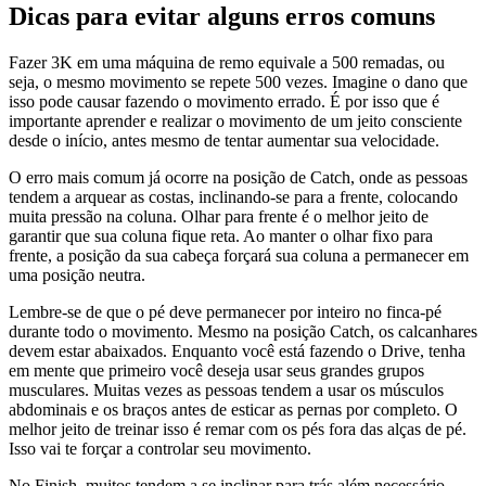
Dicas para evitar alguns erros comuns
Fazer 3K em uma máquina de remo equivale a 500 remadas, ou
seja, o mesmo movimento se repete 500 vezes. Imagine o dano que
isso pode causar fazendo o movimento errado. É por isso que é
importante aprender e realizar o movimento de um jeito consciente
desde o início, antes mesmo de tentar aumentar sua velocidade.
O erro mais comum já ocorre na posição de Catch, onde as pessoas
tendem a arquear as costas, inclinando-se para a frente, colocando
muita pressão na coluna. Olhar para frente é o melhor jeito de
garantir que sua coluna fique reta. Ao manter o olhar fixo para
frente, a posição da sua cabeça forçará sua coluna a permanecer em
uma posição neutra.
Lembre-se de que o pé deve permanecer por inteiro no finca-pé
durante todo o movimento. Mesmo na posição Catch, os calcanhares
devem estar abaixados. Enquanto você está fazendo o Drive, tenha
em mente que primeiro você deseja usar seus grandes grupos
musculares. Muitas vezes as pessoas tendem a usar os músculos
abdominais e os braços antes de esticar as pernas por completo. O
melhor jeito de treinar isso é remar com os pés fora das alças de pé.
Isso vai te forçar a controlar seu movimento.
No Finish, muitos tendem a se inclinar para trás além necessário.