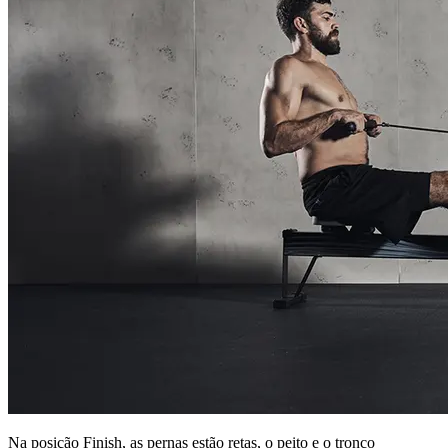
Na posição Finish, as pernas estão retas, o peito e o tronco