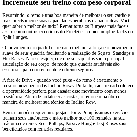
Incremente seu treino com peso corporal
Resumindo, o remo é uma boa maneira de melhorar o seu cardio e
mais precisamente suas capacidades aeróbicas e anaeróbicas. Você
quer saber o melhor de tudo? Remar torna os Burpees mais fáceis,
assim como outros exercícios do Freeletics, como Jumping Jacks ou
Split Lunges.
O movimento do quadril na remada melhora a força e o movimento
suave de seus quadris, facilitando a realização de Squats, Standups e
Hip Raises. Não se esqueça de que seus quadris são a principal
articulação do seu corpo, de modo que quadris saudáveis são
essenciais para o movimento e o treino seguros.
A fase de Drive - quando você puxa - do remo é exatamente o
mesmo movimento das Incline Rows. Portanto, cada remada oferece
a oportunidade perfeita para ensaiar esse movimento com menos
resistência. Além de fortalecer as costas, o remo é uma ótima
maneira de melhorar sua técnica de Incline Row.
Remar também requer uma pegada forte. Pouquíssimos exercícios
treinam seus antebraços e mãos melhor que 100 remadas na sua
máquina de remo. Seus Pullups, Passive Hang e Leg Raises sãos
beneficiados com remadas regulares.