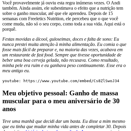
Você provavelmente já ouviu esta regra inúmeras vezes. O Andi
também. Ainda assim, ele subestimava o efeito que a nutrição tem
sobre o ganho muscular, até que ele aprendeu. Depois de 15
semanas com Freeletics Nutrition, ele percebeu que o que você
come muda, não só o seu corpo, como toda a sua vida. Aqui está o
porquê.
Festas movidas a álcool, guloseimas, doces e falta de sono: Eu
nunca prestei muita atenção à minha alimentação. Eu comia o que
fosse mais fácil de preparar e, na maioria das vezes, acabava em
um restaurante de fast food. Sempre que tivesse oportunidade de
beber uma boa cerveja gelada, não recusava. Como resultado,
minha pele era ruim e eu ganhava peso continuamente. Esse era o
meu antigo eu.
youtube: https://www.youtube.com/embed/Cs8ZlSwoJ34
Meu objetivo pessoal: Ganho de massa
muscular para o meu aniversário de 30
anos
Teve uma manhã que decidi dar um basta. Eu disse a mim mesmo
que eu tinha que mudar minha vida antes de completar 30. Depois