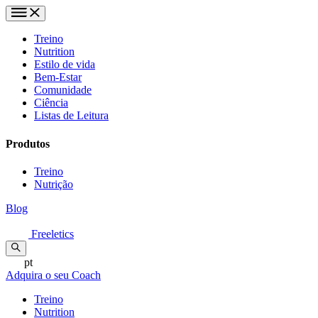
Treino
Nutrition
Estilo de vida
Bem-Estar
Comunidade
Ciência
Listas de Leitura
Produtos
Treino
Nutrição
Blog
Freeletics
pt
Adquira o seu Coach
Treino
Nutrition