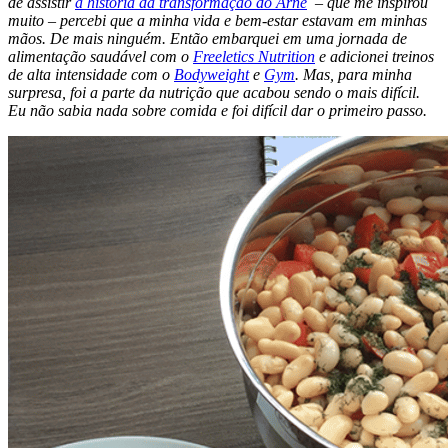
de assistir
a história da transformação do Arne
– que me inspirou
muito – percebi que a minha vida e bem-estar estavam em minhas
mãos. De mais ninguém. Então embarquei em uma jornada de
alimentação saudável com o
Freeletics Nutrition
e adicionei treinos
de alta intensidade com o
Bodyweight
e
Gym
. Mas, para minha
surpresa, foi a parte da nutrição que acabou sendo o mais difícil.
Eu não sabia nada sobre comida e foi difícil dar o primeiro passo.