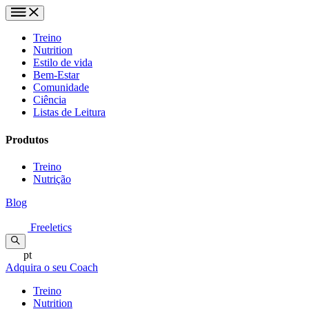
Treino
Nutrition
Estilo de vida
Bem-Estar
Comunidade
Ciência
Listas de Leitura
Produtos
Treino
Nutrição
Blog
Freeletics
pt
Adquira o seu Coach
Treino
Nutrition