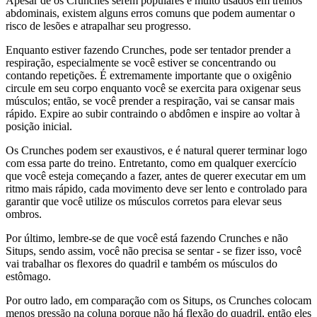
Apesar de os Crunches serem populares e muito usados em treinos
abdominais, existem alguns erros comuns que podem aumentar o
risco de lesões e atrapalhar seu progresso.
Enquanto estiver fazendo Crunches, pode ser tentador prender a
respiração, especialmente se você estiver se concentrando ou
contando repetições. É extremamente importante que o oxigênio
circule em seu corpo enquanto você se exercita para oxigenar seus
músculos; então, se você prender a respiração, vai se cansar mais
rápido. Expire ao subir contraindo o abdômen e inspire ao voltar à
posição inicial.
Os Crunches podem ser exaustivos, e é natural querer terminar logo
com essa parte do treino. Entretanto, como em qualquer exercício
que você esteja começando a fazer, antes de querer executar em um
ritmo mais rápido, cada movimento deve ser lento e controlado para
garantir que você utilize os músculos corretos para elevar seus
ombros.
Por último, lembre-se de que você está fazendo Crunches e não
Situps, sendo assim, você não precisa se sentar - se fizer isso, você
vai trabalhar os flexores do quadril e também os músculos do
estômago.
Por outro lado, em comparação com os Situps, os Crunches colocam
menos pressão na coluna porque não há flexão do quadril, então eles