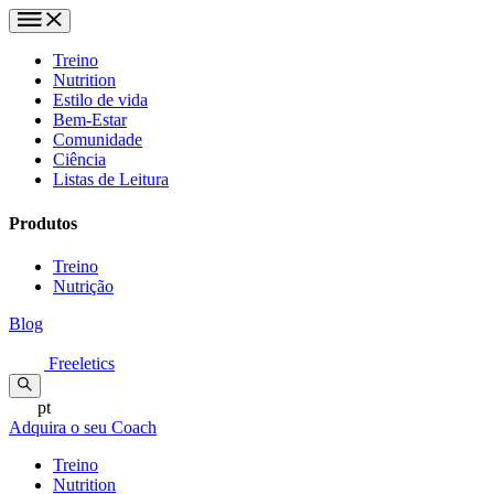
Treino
Nutrition
Estilo de vida
Bem-Estar
Comunidade
Ciência
Listas de Leitura
Produtos
Treino
Nutrição
Blog
Freeletics
pt
Adquira o seu Coach
Treino
Nutrition