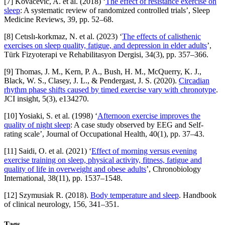
[7] Kovacevic, A. et al. (2018) ‘
The effect of resistance exercise on
sleep
: A systematic review of randomized controlled trials’, Sleep
Medicine Reviews, 39, pp. 52–68.
[8] Cetıslı-korkmaz, N. et al. (2023) ‘
The effects of calisthenic
exercises on sleep quality, fatigue, and depression in elder adults
’,
Türk Fizyoterapi ve Rehabilitasyon Dergisi, 34(3), pp. 357–366.
[9] Thomas, J. M., Kern, P. A., Bush, H. M., McQuerry, K. J.,
Black, W. S., Clasey, J. L., & Pendergast, J. S. (2020).
Circadian
rhythm phase shifts caused by timed exercise vary with chronotype
.
JCI insight, 5(3), e134270.
[10] Yosiaki, S. et al. (1998) ‘
Afternoon exercise improves the
quality of night sleep
: A case study observed by EEG and Self‐
rating scale’, Journal of Occupational Health, 40(1), pp. 37–43.
[11] Saidi, O. et al. (2021) ‘
Effect of morning versus evening
exercise training on sleep, physical activity, fitness, fatigue and
quality of life in overweight and obese adults
’, Chronobiology
International, 38(11), pp. 1537–1548.
[12] Szymusiak R. (2018).
Body temperature and sleep
. Handbook
of clinical neurology, 156, 341–351.
Tags