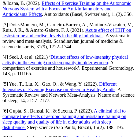
& Ioana, B. (2022).
Effects of Exercise Training on the Autonomic
Nervous System with a Focus on Anti-Inflammatory and
Antioxidants Effects
. Antioxidants (Basel, Switzerland), 11(2), 350.
[3] Dote-Montero, M., Carneiro-Barrera, A., Martinez-Vizcaino, V.,
Ruiz, J. R., & Amaro-Gahete, F. J. (2021).
Acute effect of HIIT on
testosterone and cortisol levels in healthy individuals
: A systematic
review and meta-analysis. Scandinavian journal of medicine &
science in sports, 31(9), 1722–1744.
[4] Seol, J. et al. (2021) ‘
Distinct effects of low-intensity physical
activity in the evening on sleep quality in older women
: A
comparison of exercise and housework’, Experimental Gerontology,
143, p. 111165.
[5] Yue, T., Liu, X., Gao, Q., & Wang, Y. (2022).
Different
Intensities of Evening Exercise on Sleep in Healthy Adults
: A
Systematic Review and Network Meta-Analysis. Nature and science
of sleep, 14, 2157–2177.
[6] Gupta, S., Bansal, K., & Saxena, P. (2022).
A clinical trial to
compare the effects of aerobic training and resistance training on
sleep quality and quality of life in older adults with sleep
disturbance.
Sleep science (Sao Paulo, Brazil), 15(2), 188–195.