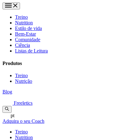
Treino
Nutrition
Estilo de vida
Bem-Estar
Comunidade
Ciência
Listas de Leitura
Produtos
Treino
Nutrição
Blog
Freeletics
pt
Adquira o seu Coach
Treino
Nutrition