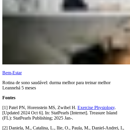
Bem-Estar
Rotina de sono saudável: durma melhor para treinar melhor
Leanne
há 5 meses
Fontes
[1] Patel PN, Horenstein MS, Zwibel H.
Exercise Physiology
.
[Updated 2024 Oct 6]. In: StatPearls [Internet]. Treasure Island
(FL): StatPearls Publishing; 2025 Jan-.
[2] Daniela, M., Catalina, L., Ilie, O., Paula, M., Daniel-Andrei, I.,