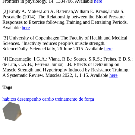
Frontiers in physiology, 14, 1334766. Available
here
[2] Emily A. Moker,Lori A. Bateman,William E. Kraus,Linda S.
Pescatello (2014). The Relationship between the Blood Pressure
Responses to Exercise following Training and Detraining Periods.
Available
here
[3] University of Copenhagen The Faculty of Health and Medical
Sciences. "Inactivity reduces people's muscle strength."
ScienceDaily. ScienceDaily, 26 June 2015. Available
here
[4] Encarnação, I.G.A.; Viana, R.B.; Soares, S.R.S.; Freitas, E.D.S.;
de Lira, C.A.B.; Ferreira-Junior, J.B. Effects of Detraining on
Muscle Strength and Hypertrophy Induced by Resistance Training:
A Systematic Review. Muscles 2022, 1, 1-15. Available
here
Tags
hábitos
desempenho
cardio
treinamento de força