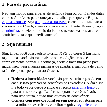
1. Pare de procrastinar
Não tem motivo para esperar até segunda-feira ou por grandes datas
como o Ano Novo para começar a trabalhar pelo que você quer.
Apenas comece
. Seja
atingindo a sua Base
, correndo ou fazendo a
sua sessão do Coach, apenas comece e vá em frente. Bônus: graças
à
endorfina
, aquele hormônio do bem-estar, você vai passar a se
sentir bem quase que imediatamente!
2. Seja humilde
Sim, talvez você conseguisse levantar XYZ ou correr 5 km muito
rápido, mas você não está mais nessas condições, e isso é
completamente normal! Reconheça, aceite e trace um plano para
mudar isso. Veja algumas maneiras de adaptar a sua rotina de treino
(além de apenas perguntar ao Coach):
Reduza a intensidade:
você não precisa treinar pesado em
cada sessão para ver os benefícios dos exercícios. Além disso,
ir a todo vapor desde o início é a receita
para uma lesão
ou
para uma sobrecarga. Lembre-se, quando você está voltando
para uma rotina, é tudo uma questão de consistência.
Comece com peso corporal ou sem pesos:
ao retornar para
uma rotina de exercícios, é melhor seguir a
regra de ouro da