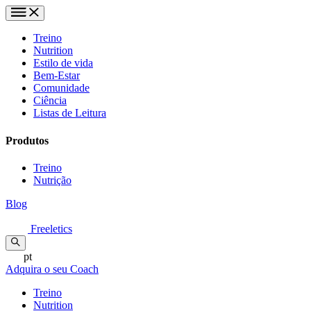
Treino
Nutrition
Estilo de vida
Bem-Estar
Comunidade
Ciência
Listas de Leitura
Produtos
Treino
Nutrição
Blog
Freeletics
pt
Adquira o seu Coach
Treino
Nutrition