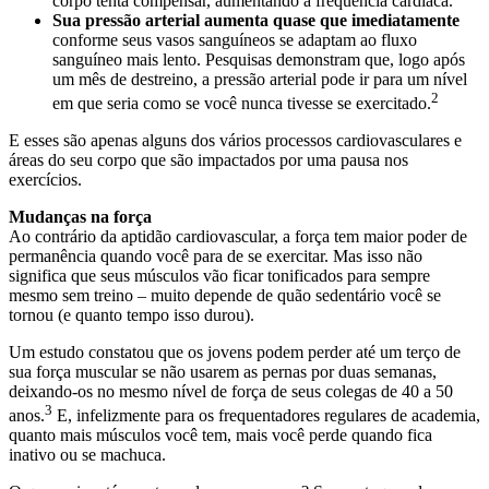
corpo tenta compensar, aumentando a frequência cardíaca.
Sua pressão arterial aumenta quase que imediatamente
conforme seus vasos sanguíneos se adaptam ao fluxo
sanguíneo mais lento. Pesquisas demonstram que, logo após
um mês de destreino, a pressão arterial pode ir para um nível
2
em que seria como se você nunca tivesse se exercitado.
E esses são apenas alguns dos vários processos cardiovasculares e
áreas do seu corpo que são impactados por uma pausa nos
exercícios.
Mudanças na força
Ao contrário da aptidão cardiovascular, a força tem maior poder de
permanência quando você para de se exercitar. Mas isso não
significa que seus músculos vão ficar tonificados para sempre
mesmo sem treino – muito depende de quão sedentário você se
tornou (e quanto tempo isso durou).
Um estudo constatou que os jovens podem perder até um terço de
sua força muscular se não usarem as pernas por duas semanas,
deixando-os no mesmo nível de força de seus colegas de 40 a 50
3
anos.
E, infelizmente para os frequentadores regulares de academia,
quanto mais músculos você tem, mais você perde quando fica
inativo ou se machuca.