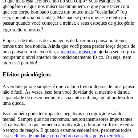
O que mais está acontecendo no seu corpo? Seus estoques de
glicogênio e água nos músculos diminuem, o que pode fazer com
que seu corpo bombado pareça um pouco mais "desinflado" (ou
seja, com atrofia muscular). Mas não se preocupe: este efeito irá
passar quando você começar a treinar, e seus estoques de glicogênio
4
logo serão repostos.
E apesar de todas as desvantagens de fazer uma pausa no treino,
temos uma boa notícia. Ainda que você possa perder força depois de
uma pausa sem se exercitar, a
memória muscular
ajuda o seu corpo a
recuperar o nível anterior de condicionamento físico. Ou seja, nem
tudo está perdido!
Efeitos psicológicos
A verdade pura e simples é que voltar a treinar depois de uma pausa
não é fácil. Às vezes, isso fará você duvidar de si mesmo e da sua
capacidade de desempenho, e a sua autoconfiança geral pode sofrer
uma queda.
Isso também pode ter impactos negativos na cognição e saúde
mental. Sempre que nos movemos, neurotransmissores importantes
são ativados, o que aumenta a motivação, o humor e o foco, e reduz
o tempo de reação. E quando estamos sedentários, perdemos todos
esses
efeitos de mudança no cérebro causados pelos exercícios
.