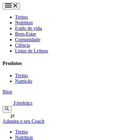
Treino
Nutrition
Estilo de vida
Bem-Estar
Comunidade
Ciência
Listas de Leitura
Produtos
Treino
Nutrição
Blog
Freeletics
pt
Adquira o seu Coach
Treino
Nutrition