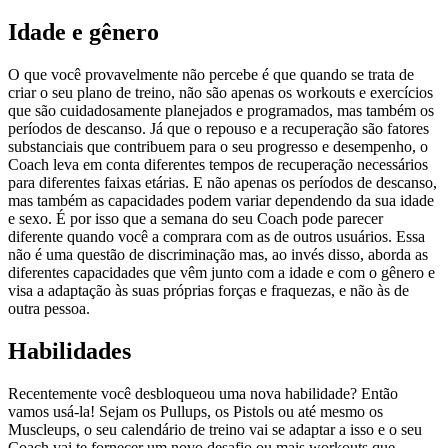
Idade e gênero
O que você provavelmente não percebe é que quando se trata de
criar o seu plano de treino, não são apenas os workouts e exercícios
que são cuidadosamente planejados e programados, mas também os
períodos de descanso. Já que o repouso e a recuperação são fatores
substanciais que contribuem para o seu progresso e desempenho, o
Coach leva em conta diferentes tempos de recuperação necessários
para diferentes faixas etárias. E não apenas os períodos de descanso,
mas também as capacidades podem variar dependendo da sua idade
e sexo. É por isso que a semana do seu Coach pode parecer
diferente quando você a comprara com as de outros usuários. Essa
não é uma questão de discriminação mas, ao invés disso, aborda as
diferentes capacidades que vêm junto com a idade e com o gênero e
visa a adaptação às suas próprias forças e fraquezas, e não às de
outra pessoa.
Habilidades
Recentemente você desbloqueou uma nova habilidade? Então
vamos usá-la! Sejam os Pullups, os Pistols ou até mesmo os
Muscleups, o seu calendário de treino vai se adaptar a isso e o seu
Coach vai te fornecer um novo desafio ou mais workouts que