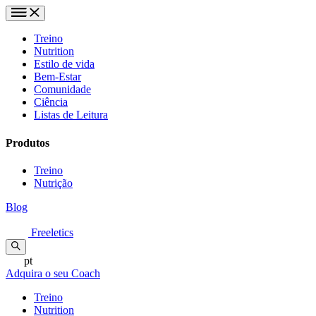
Treino
Nutrition
Estilo de vida
Bem-Estar
Comunidade
Ciência
Listas de Leitura
Produtos
Treino
Nutrição
Blog
Freeletics
pt
Adquira o seu Coach
Treino
Nutrition