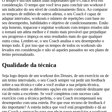
O tempo é um dos dados mais importantes que o Coach leva em
consideração. O tempo que você leva para concluir um workout é
um indicador do seu nível de condicionamento físico. Ao comparar
os tempos de milhões de outros atletas, o seu Coach é capaz de
adaptar intervalos, workouts e número de repetições com base no
seu desempenho, habilidades e objetivo de condicionamento. Então
seja honesto, trapacear e registrar workouts com tempos errados não
o tornará um atleta melhor e é muito mais provável que prejudique
seu progresso e impeça os seus resultados mais do que qualquer
outra coisa. Lembre-se, o seu Coach analisa o seu desempenho o
tempo todo. É por isso que os tempos de todos os workouts são
levados em consideração e não só aqueles passados no seu plano de
treino personalizado.
Qualidade da técnica
Seja logo depois de um workout dos Deuses, de um exercício ou de
um treino intervalado, o seu Coach sempre vai pedir um feedback
sobre a sua técnica e cabe a você avaliar a sua própria técnica,
escolhendo entre as diferentes opções em um controle deslizante que
vai de ruim a excelente. Se você completou com sucesso cada
exercício com a técnica perfeita, o seu Coach recompensará seu
desempenho com uma estrela. Por que esse recurso de feedback é
tão importante? A estrela indica que você está progredindo e dá ao
seu Coach a aprovação para que ele te passe exercícios e workouts