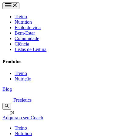
Treino
Nutrition
Estilo de vida
Bem-Estar
Comunidade
Ciência
Listas de Leitura
Produtos
Treino
Nutrição
Blog
Freeletics
pt
Adquira o seu Coach
Treino
Nutrition