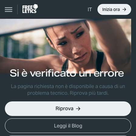
IT
Inizia ora
Si è verificato un errore
La pagina richiesta non è disponibile a causa di un
problema tecnico. Riprova più tardi.
Riprova
Leggi il Blog