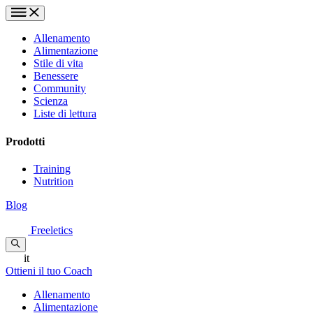
Allenamento
Alimentazione
Stile di vita
Benessere
Community
Scienza
Liste di lettura
Prodotti
Training
Nutrition
Blog
Freeletics
it
Ottieni il tuo Coach
Allenamento
Alimentazione