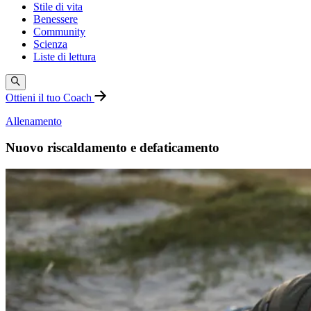
Stile di vita
Benessere
Community
Scienza
Liste di lettura
Ottieni il tuo Coach
Allenamento
Nuovo riscaldamento e defaticamento