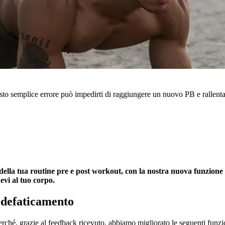
esto semplice errore può impedirti di raggiungere un nuovo PB e rallenta
della tua routine pre e post workout, con la nostra nuova funzione 
evi al tuo corpo.
e defaticamento
erché, grazie al feedback ricevuto, abbiamo migliorato le seguenti funzio