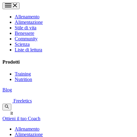
Allenamento
Alimentazione
Stile di vita
Benessere
Community
Scienza
Liste di lettura
Prodotti
Training
Nutrition
Blog
Freeletics
it
Ottieni il tuo Coach
Allenamento
Alimentazione