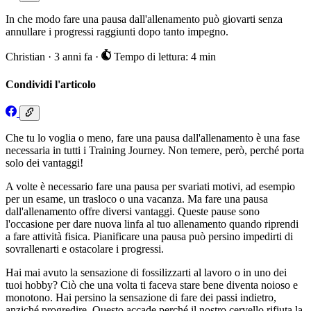
In che modo fare una pausa dall'allenamento può giovarti senza
annullare i progressi raggiunti dopo tanto impegno.
Christian
·
3 anni fa
·
Tempo di lettura: 4 min
Condividi l'articolo
Che tu lo voglia o meno, fare una pausa dall'allenamento è una fase
necessaria in tutti i Training Journey. Non temere, però, perché porta
solo dei vantaggi!
A volte è necessario fare una pausa per svariati motivi, ad esempio
per un esame, un trasloco o una vacanza. Ma fare una pausa
dall'allenamento offre diversi vantaggi. Queste pause sono
l'occasione per dare nuova linfa al tuo allenamento quando riprendi
a fare attività fisica. Pianificare una pausa può persino impedirti di
sovrallenarti e ostacolare i progressi.
Hai mai avuto la sensazione di fossilizzarti al lavoro o in uno dei
tuoi hobby? Ciò che una volta ti faceva stare bene diventa noioso e
monotono. Hai persino la sensazione di fare dei passi indietro,
anziché progredire. Questo accade perché il nostro cervello rifiuta la