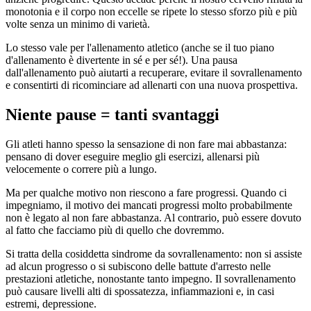
monotonia e il corpo non eccelle se ripete lo stesso sforzo più e più
volte senza un minimo di varietà.
Lo stesso vale per l'allenamento atletico (anche se il tuo piano
d'allenamento è divertente in sé e per sé!). Una pausa
dall'allenamento può aiutarti a recuperare, evitare il sovrallenamento
e consentirti di ricominciare ad allenarti con una nuova prospettiva.
Niente pause = tanti svantaggi
Gli atleti hanno spesso la sensazione di non fare mai abbastanza:
pensano di dover eseguire meglio gli esercizi, allenarsi più
velocemente o correre più a lungo.
Ma per qualche motivo non riescono a fare progressi. Quando ci
impegniamo, il motivo dei mancati progressi molto probabilmente
non è legato al non fare abbastanza. Al contrario, può essere dovuto
al fatto che facciamo più di quello che dovremmo.
Si tratta della cosiddetta sindrome da sovrallenamento: non si assiste
ad alcun progresso o si subiscono delle battute d'arresto nelle
prestazioni atletiche, nonostante tanto impegno. Il sovrallenamento
può causare livelli alti di spossatezza, infiammazioni e, in casi
estremi, depressione.