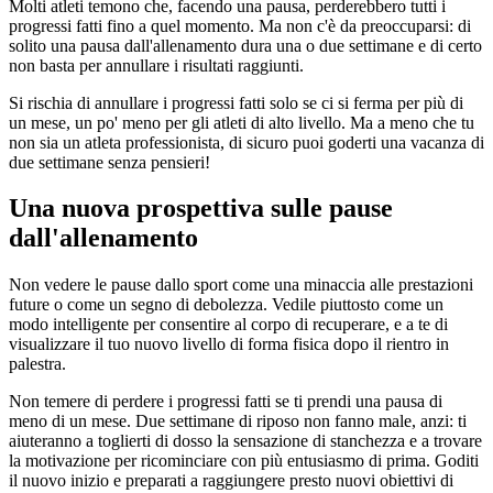
Molti atleti temono che, facendo una pausa, perderebbero tutti i
progressi fatti fino a quel momento. Ma non c'è da preoccuparsi: di
solito una pausa dall'allenamento dura una o due settimane e di certo
non basta per annullare i risultati raggiunti.
Si rischia di annullare i progressi fatti solo se ci si ferma per più di
un mese, un po' meno per gli atleti di alto livello. Ma a meno che tu
non sia un atleta professionista, di sicuro puoi goderti una vacanza di
due settimane senza pensieri!
Una nuova prospettiva sulle pause
dall'allenamento
Non vedere le pause dallo sport come una minaccia alle prestazioni
future o come un segno di debolezza. Vedile piuttosto come un
modo intelligente per consentire al corpo di recuperare, e a te di
visualizzare il tuo nuovo livello di forma fisica dopo il rientro in
palestra.
Non temere di perdere i progressi fatti se ti prendi una pausa di
meno di un mese. Due settimane di riposo non fanno male, anzi: ti
aiuteranno a toglierti di dosso la sensazione di stanchezza e a trovare
la motivazione per ricominciare con più entusiasmo di prima. Goditi
il nuovo inizio e preparati a raggiungere presto nuovi obiettivi di