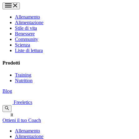
Allenamento
Alimentazione
Stile di vita
Benessere
Community
Scienza
Liste di lettura
Prodotti
Training
Nutrition
Blog
Freeletics
it
Ottieni il tuo Coach
Allenamento
Alimentazione