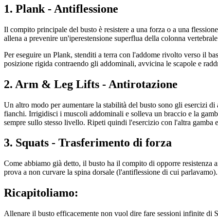
1. Plank - Antiflessione
Il compito principale del busto è resistere a una forza o a una flessione.
allena a prevenire un'iperestensione superflua della colonna vertebrale
Per eseguire un Plank, stenditi a terra con l'addome rivolto verso il ba
posizione rigida contraendo gli addominali, avvicina le scapole e radd
2. Arm & Leg Lifts - Antirotazione
Un altro modo per aumentare la stabilità del busto sono gli esercizi di a
fianchi. Irrigidisci i muscoli addominali e solleva un braccio e la ga
sempre sullo stesso livello. Ripeti quindi l'esercizio con l'altra gamba e
3. Squats - Trasferimento di forza
Come abbiamo già detto, il busto ha il compito di opporre resistenza a
prova a non curvare la spina dorsale (l'antiflessione di cui parlavamo). 
Ricapitoliamo:
Allenare il busto efficacemente non vuol dire fare sessioni infinite di S