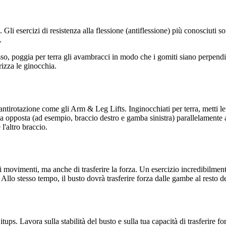
 Gli esercizi di resistenza alla flessione (antiflessione) più conosciuti so
.
sso, poggia per terra gli avambracci in modo che i gomiti siano perpendic
rizza le ginocchia.
ntirotazione come gli Arm & Leg Lifts. Inginocchiati per terra, metti le ma
mba opposta (ad esempio, braccio destro e gamba sinistra) parallelamente 
 l'altro braccio.
i movimenti, ma anche di trasferire la forza. Un esercizio incredibilmen
Allo stesso tempo, il busto dovrà trasferire forza dalle gambe al resto de
itups. Lavora sulla stabilità del busto e sulla tua capacità di trasferire f