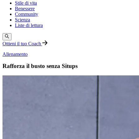
Stile di vita
Benessere
Community
Scienza
Liste di lettura
Ottieni il tuo Coach
Allenamento
Rafforza il busto senza Situps