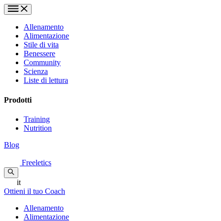
Allenamento
Alimentazione
Stile di vita
Benessere
Community
Scienza
Liste di lettura
Prodotti
Training
Nutrition
Blog
Freeletics
it
Ottieni il tuo Coach
Allenamento
Alimentazione