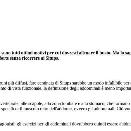
sono tutti ottimi motivi per cui dovresti allenare il busto. Ma lo sa
orte senza ricorrere ai Situps.
uni più diffusi, fare centinaia di Situps sarebbe un modo infallibile per
unto di vista funzionale, la definizione degli addominali è meno important
ertebrale, alle scapole, alla zona lombare e allo stomaco, che formano u
specifico: il muscolo retto dell'addome, ovvero gli addominali. Ciò vuol d
agonisti: gli esercizi per gli addominali dovrebbero quindi essere abbina