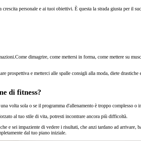
rescita personale e ai tuoi obiettivi. È questa la strada giusta per il su
azioni.Come dimagrire, come mettersi in forma, come mettere su muscoli:
e prospettiva e metterci alle spalle consigli alla moda, diete drastiche e m
ne di fitness?
 una volta sola o se il programma d'allenamento è troppo complesso o int
rzato al tuo stile di vita, potresti incontrare ancora più difficoltà.
che e sei impaziente di vedere i risultati, che anzi tardano ad arrivare, b
mpletamente dal tuo piano iniziale.