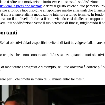
 da te ti offre una motivazione intrinseca e un senso di soddisfazione.
llevierai la pressione mentale
e darai il giusto valore al tuo percorso uni
e più a fondo i tuoi bisogni e a rispondere meglio ai segnali che ti lanci
 ti aiuta a tenere alta la motivazione interiore a lungo termine. In fondo ti
linea con il tuo livello di forma fisica, evitando così di allenarti troppo o
verai più soddisfazione verso il tuo percorso di fitness, migliorando il b
portanti
Se hai obiettivi chiari e specifici, eviterai di farti travolgere dalla mar
tempistiche e non sono misurabili.In sostanza, quando i tuoi obiettivi s
 di monitorare i progressi.Ad esempio, se il tuo obiettivo è correre più 
?
rere per 5 chilometri in meno di 30 minuti entro tre mesi”.