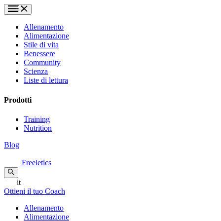
Allenamento
Alimentazione
Stile di vita
Benessere
Community
Scienza
Liste di lettura
Prodotti
Training
Nutrition
Blog
Freeletics
it
Ottieni il tuo Coach
Allenamento
Alimentazione