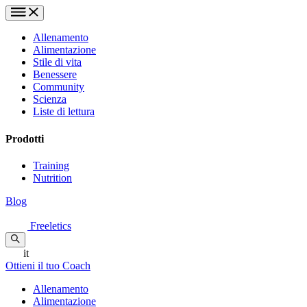
Allenamento
Alimentazione
Stile di vita
Benessere
Community
Scienza
Liste di lettura
Prodotti
Training
Nutrition
Blog
Freeletics
it
Ottieni il tuo Coach
Allenamento
Alimentazione