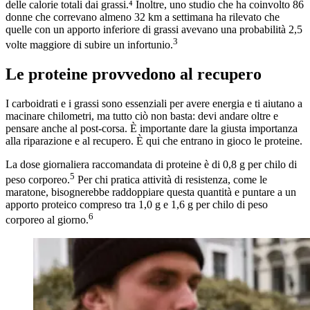
delle calorie totali dai grassi.⁴ Inoltre, uno studio che ha coinvolto 86
donne che correvano almeno 32 km a settimana ha rilevato che
quelle con un apporto inferiore di grassi avevano una probabilità 2,5
3
volte maggiore di subire un infortunio.
Le proteine provvedono al recupero
I carboidrati e i grassi sono essenziali per avere energia e ti aiutano a
macinare chilometri, ma tutto ciò non basta: devi andare oltre e
pensare anche al post-corsa. È importante dare la giusta importanza
alla riparazione e al recupero. È qui che entrano in gioco le proteine.
La dose giornaliera raccomandata di proteine è di 0,8 g per chilo di
5
peso corporeo.
Per chi pratica attività di resistenza, come le
maratone, bisognerebbe raddoppiare questa quantità e puntare a un
apporto proteico compreso tra 1,0 g e 1,6 g per chilo di peso
6
corporeo al giorno.