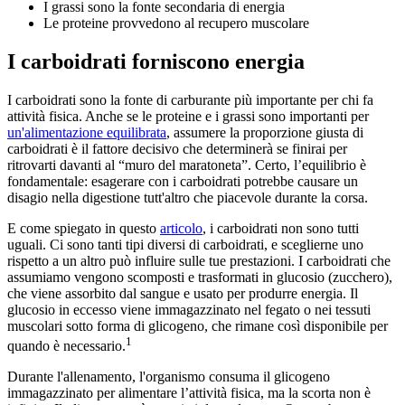
I grassi sono la fonte secondaria di energia
Le proteine provvedono al recupero muscolare
I carboidrati forniscono energia
I carboidrati sono la fonte di carburante più importante per chi fa
attività fisica. Anche se le proteine e i grassi sono importanti per
un'alimentazione equilibrata
, assumere la proporzione giusta di
carboidrati è il fattore decisivo che determinerà se finirai per
ritrovarti davanti al “muro del maratoneta”. Certo, l’equilibrio è
fondamentale: esagerare con i carboidrati potrebbe causare un
disagio nella digestione tutt'altro che piacevole durante la corsa.
E come spiegato in questo
articolo
, i carboidrati non sono tutti
uguali. Ci sono tanti tipi diversi di carboidrati, e sceglierne uno
rispetto a un altro può influire sulle tue prestazioni. I carboidrati che
assumiamo vengono scomposti e trasformati in glucosio (zucchero),
che viene assorbito dal sangue e usato per produrre energia. Il
glucosio in eccesso viene immagazzinato nel fegato o nei tessuti
muscolari sotto forma di glicogeno, che rimane così disponibile per
1
quando è necessario.
Durante l'allenamento, l'organismo consuma il glicogeno
immagazzinato per alimentare l’attività fisica, ma la scorta non è