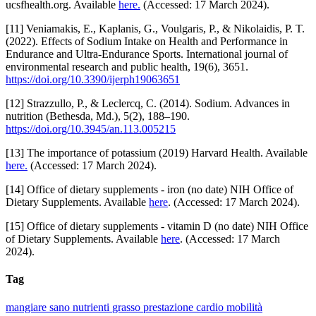
ucsfhealth.org. Available
here.
(Accessed: 17 March 2024).
[11] Veniamakis, E., Kaplanis, G., Voulgaris, P., & Nikolaidis, P. T.
(2022). Effects of Sodium Intake on Health and Performance in
Endurance and Ultra-Endurance Sports. International journal of
environmental research and public health, 19(6), 3651.
https://doi.org/10.3390/ijerph19063651
[12] Strazzullo, P., & Leclercq, C. (2014). Sodium. Advances in
nutrition (Bethesda, Md.), 5(2), 188–190.
https://doi.org/10.3945/an.113.005215
[13] The importance of potassium (2019) Harvard Health. Available
here.
(Accessed: 17 March 2024).
[14] Office of dietary supplements - iron (no date) NIH Office of
Dietary Supplements. Available
here
. (Accessed: 17 March 2024).
[15] Office of dietary supplements - vitamin D (no date) NIH Office
of Dietary Supplements. Available
here
. (Accessed: 17 March
2024).
Tag
mangiare sano
nutrienti
grasso
prestazione
cardio
mobilità