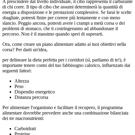
A prescindere dal livello individuale, il cibo rappresenta il carburante
di chi corre. Il tipo di cibo che assumi determinerà la quantità di
energia a disposizione e le prestazioni complessive. Se farai le scelte
sbagliate, potresti finire per correre più lentamente e con meno
slancio. Peggio ancora, potresti avere i crampi a metà corsa o dei
problemi di stomaco, che ti costringeranno ad abbandonare il
percorso. Non è il massimo quando speri di superarti.
Ora, come creare un piano alimentare adatto ai tuoi obiettivi nella
corsa? Per darti un'idea,
per delineare la dieta perfetta per i corridori (sì, parliamo di te!), è
importante tenere conto del tuo fabbisogno calorico, influenzato dai
seguenti fattori:
Altezza
Peso
Dispendio energetico
Distanza percorsa
Per alimentare l'organismo e facilitare il recupero, il programma
alimentare dovrebbe prevedere anche una combinazione bilanciata
dei tre macronutrienti:
Carboidrati
Proteine