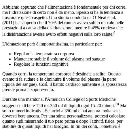
Abbiamo appurato che l’alimentazione è fondamentale per chi corre,
ma l’idratazione di certo non è da meno. Spesso si ha la tendenza a
trascurare questo aspetto. Uno studio condotto da O’Neal et al.
(2011) ha scoperto che il 70% dei runner aveva subito un calo nelle
prestazioni a causa della disidratazione, mentre il 45% credeva che
9
la disidratazione avesse avuto effetti negativi sulla loro salute.
L'idratazione però è importantissima, in particolare per:
Regolare la temperatura corporea
Mantenere stabile il volume del plasma nel sangue
Regolare le funzioni cognitive
Quando corri, la temperatura corporea è destinata a salire. Questo
evento ti fa sudare e fa diminuire il volume del plasma (la parte
liquida del sangue). Così, il battito cardiaco aumenta e la spossatezza
prende prima il sopravvento.
Durante una maratona, l'American College of Sports Medicine
10
suggerisce di bere 150 ml-350 ml di liquidi ogni 15-20 minuti.
Ma
sono numeri indicativi. Se arrivi a 350 ml e hai ancora molta sete,
dovresti bere ancora. Per una stima personalizzata, potresti calcolare
quanto sudi misurando il tuo peso prima e dopo l'attività fisica, per
stabilire di quanti liquidi hai bisogno. In fin dei conti, l'obiettivo è