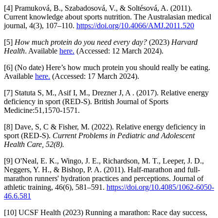
[4] Pramuková, B., Szabadosová, V., & Soltésová, A. (2011).
Current knowledge about sports nutrition. The Australasian medical
journal, 4(3), 107–110.
https://doi.org/10.4066/AMJ.2011.520
[5]
How much protein do you need every day?
(2023)
Harvard
Health
. Available
here.
(Accessed: 12 March 2024).
[6] (No date) Here’s how much protein you should really be eating.
Available
here.
(Accessed: 17 March 2024).
[7] Statuta S, M., Asif I, M., Drezner J, A . (2017). Relative energy
deficiency in sport (RED-S). British Journal of Sports
Medicine:51,1570-1571.
[8] Dave, S, C & Fisher, M. (2022). Relative energy deficiency in
sport (RED-S).
Current Problems in Pediatric and Adolescent
Health Care, 52(8).
[9] O'Neal, E. K., Wingo, J. E., Richardson, M. T., Leeper, J. D.,
Neggers, Y. H., & Bishop, P. A. (2011). Half-marathon and full-
marathon runners' hydration practices and perceptions. Journal of
athletic training, 46(6), 581–591.
https://doi.org/10.4085/1062-6050-
46.6.581
[10] UCSF Health (2023) Running a marathon: Race day success,