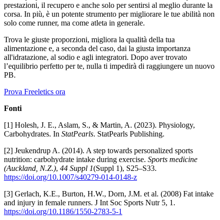
prestazioni, il recupero e anche solo per sentirsi al meglio durante la
corsa. In più, è un potente strumento per migliorare le tue abilità non
solo come runner, ma come atleta in generale.
Trova le giuste proporzioni, migliora la qualità della tua
alimentazione e, a seconda del caso, dai la giusta importanza
all'idratazione, al sodio e agli integratori. Dopo aver trovato
l’equilibrio perfetto per te, nulla ti impedirà di raggiungere un nuovo
PB.
Prova Freeletics ora
Fonti
[1] Holesh, J. E., Aslam, S., & Martin, A. (2023). Physiology,
Carbohydrates. In
StatPearls
. StatPearls Publishing.
[2] Jeukendrup A. (2014). A step towards personalized sports
nutrition: carbohydrate intake during exercise.
Sports medicine
(Auckland, N.Z.)
,
44 Suppl 1
(Suppl 1), S25–S33.
https://doi.org/10.1007/s40279-014-0148-z
[3] Gerlach, K.E., Burton, H.W., Dorn, J.M. et al. (2008) Fat intake
and injury in female runners. J Int Soc Sports Nutr 5, 1.
https://doi.org/10.1186/1550-2783-5-1