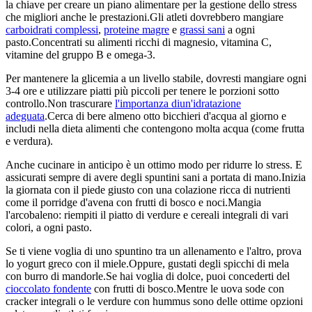
la chiave per creare un piano alimentare per la gestione dello stress
che migliori anche le prestazioni.Gli atleti dovrebbero mangiare
carboidrati complessi
,
proteine magre
e
grassi sani
a ogni
pasto.Concentrati su alimenti ricchi di magnesio, vitamina C,
vitamine del gruppo B e omega-3.
Per mantenere la glicemia a un livello stabile, dovresti mangiare ogni
3-4 ore e utilizzare piatti più piccoli per tenere le porzioni sotto
controllo.Non trascurare
l'importanza di
un'idratazione
adeguata
.Cerca di bere almeno otto bicchieri d'acqua al giorno e
includi nella dieta alimenti che contengono molta acqua (come frutta
e verdura).
Anche cucinare in anticipo è un ottimo modo per ridurre lo stress. E
assicurati sempre di avere degli spuntini sani a portata di mano.Inizia
la giornata con il piede giusto con una colazione ricca di nutrienti
come il porridge d'avena con frutti di bosco e noci.Mangia
l'arcobaleno: riempiti il piatto di verdure e cereali integrali di vari
colori, a ogni pasto.
Se ti viene voglia di uno spuntino tra un allenamento e l'altro, prova
lo yogurt greco con il miele.Oppure, gustati degli spicchi di mela
con burro di mandorle.Se hai voglia di dolce, puoi concederti del
cioccolato fondente
con frutti di bosco.Mentre le uova sode con
cracker integrali o le verdure con hummus sono delle ottime opzioni