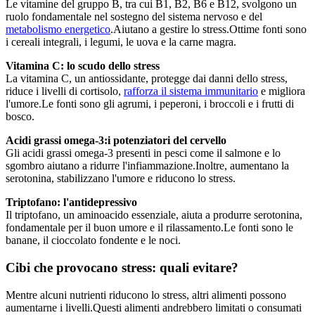
Le vitamine del gruppo B, tra cui B1, B2, B6 e B12, svolgono un
ruolo fondamentale nel sostegno del sistema nervoso e del
metabolismo energetico
.Aiutano a gestire lo stress.Ottime fonti sono
i cereali integrali, i legumi, le uova e la carne magra.
Vitamina C: lo scudo dello stress
La vitamina C, un antiossidante, protegge dai danni dello stress,
riduce i livelli di cortisolo,
rafforza il sistema immunitario
e migliora
l'umore.Le fonti sono gli agrumi, i peperoni, i broccoli e i frutti di
bosco.
Acidi grassi omega-3:i potenziatori del cervello
Gli acidi grassi omega-3 presenti in pesci come il salmone e lo
sgombro aiutano a ridurre l'infiammazione.Inoltre, aumentano la
serotonina, stabilizzano l'umore e riducono lo stress.
Triptofano: l'antidepressivo
Il triptofano, un aminoacido essenziale, aiuta a produrre serotonina,
fondamentale per il buon umore e il rilassamento.Le fonti sono le
banane, il cioccolato fondente e le noci.
Cibi che provocano stress: quali evitare?
Mentre alcuni nutrienti riducono lo stress, altri alimenti possono
aumentarne i livelli.Questi alimenti andrebbero limitati o consumati