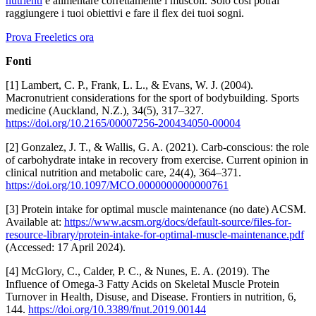
nutrienti
e alimentare correttamente i muscoli. Solo così potrai
raggiungere i tuoi obiettivi e fare il flex dei tuoi sogni.
Prova Freeletics ora
Fonti
[1] Lambert, C. P., Frank, L. L., & Evans, W. J. (2004).
Macronutrient considerations for the sport of bodybuilding. Sports
medicine (Auckland, N.Z.), 34(5), 317–327.
https://doi.org/10.2165/00007256-200434050-00004
[2] Gonzalez, J. T., & Wallis, G. A. (2021). Carb-conscious: the role
of carbohydrate intake in recovery from exercise. Current opinion in
clinical nutrition and metabolic care, 24(4), 364–371.
https://doi.org/10.1097/MCO.0000000000000761
[3] Protein intake for optimal muscle maintenance (no date) ACSM.
Available at:
https://www.acsm.org/docs/default-source/files-for-
resource-library/protein-intake-for-optimal-muscle-maintenance.pdf
(Accessed: 17 April 2024).
[4] McGlory, C., Calder, P. C., & Nunes, E. A. (2019). The
Influence of Omega-3 Fatty Acids on Skeletal Muscle Protein
Turnover in Health, Disuse, and Disease. Frontiers in nutrition, 6,
144.
https://doi.org/10.3389/fnut.2019.00144