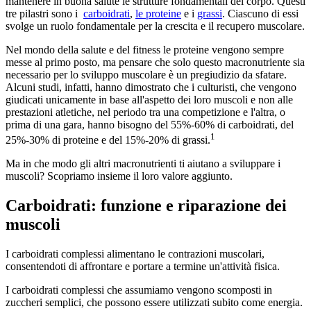
mantenere in buona salute le strutture fondamentali del corpo. Questi
tre pilastri sono i
carboidrati
,
le proteine
e i
grassi
. Ciascuno di essi
svolge un ruolo fondamentale per la crescita e il recupero muscolare.
Nel mondo della salute e del fitness le proteine vengono sempre
messe al primo posto, ma pensare che solo questo macronutriente sia
necessario per lo sviluppo muscolare è un pregiudizio da sfatare.
Alcuni studi, infatti, hanno dimostrato che i culturisti, che vengono
giudicati unicamente in base all'aspetto dei loro muscoli e non alle
prestazioni atletiche, nel periodo tra una competizione e l'altra, o
prima di una gara, hanno bisogno del 55%-60% di carboidrati, del
1
25%-30% di proteine e del 15%-20% di grassi.
Ma in che modo gli altri macronutrienti ti aiutano a sviluppare i
muscoli? Scopriamo insieme il loro valore aggiunto.
Carboidrati: funzione e riparazione dei
muscoli
I carboidrati complessi alimentano le contrazioni muscolari,
consentendoti di affrontare e portare a termine un'attività fisica.
I carboidrati complessi che assumiamo vengono scomposti in
zuccheri semplici, che possono essere utilizzati subito come energia.