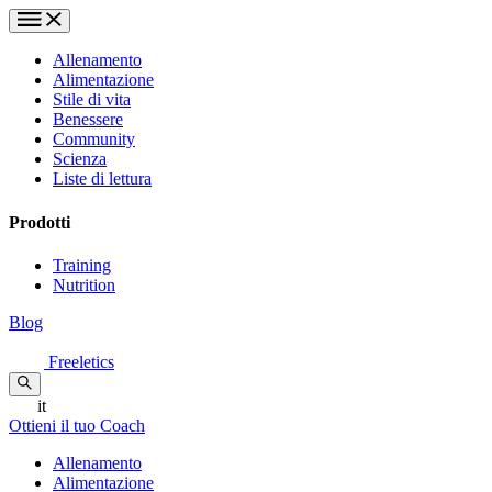
Allenamento
Alimentazione
Stile di vita
Benessere
Community
Scienza
Liste di lettura
Prodotti
Training
Nutrition
Blog
Freeletics
it
Ottieni il tuo Coach
Allenamento
Alimentazione