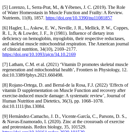
[5] Lorenzo, I., Serra-Prat, M., & Yébenes, J. C. (2019). The Role
of Water Homeostasis in Muscle Function and Frailty: A Review.
Nutrients, 11(8), 1857.
https://doi.org/10.3390/nu11081857
[6] Hagler, L., Askew, E. W., Neville, J. R., Mellick, P. W., Coppes,
R. I., Jr, & Lowder, J. F., Jr (1981). Influence of dietary iron
deficiency on hemoglobin, myoglobin, their respective reductases,
and skeletal muscle mitochondrial respiration. The American journal
of clinical nutrition, 34(10), 2169–2177.
https://doi.org/10.1093/ajcn/34.10.2169
[7] Latham, C.M. et al. (2021) ‘Vitamin D promotes skeletal muscle
regeneration and mitochondrial health’, Frontiers in Physiology, 12.
doi:10.3389/fphys.2021.660498.
[8] Rojano‐Ortega, D. and Berral‐de la Rosa, F.J. (2022) ‘Effects of
vitamin D supplementation on Muscle Function and recovery after
exercise‐induced muscle damage: A systematic review’, Journal of
Human Nutrition and Dietetics, 36(3), pp. 1068–1078.
doi:10.1111/jhn.13084.
[9] Hernández-Camacho, J. D., Vicente-García, C., Parsons, D. S.,
& Navas-Enamorado, I. (2020). Zinc at the crossroads of exercise
and proteostasis. Redox biology, 35, 101529.