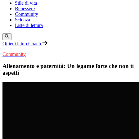
Stile di vita
Benessere
Community
Scienza
Liste di lettura
Ottieni il tuo Coach
Community
Allenamento e paternità: Un legame forte che non ti
aspetti