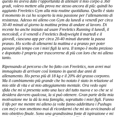
questo mi aveva dato l’opportunità di allenare il mio corpo a 360
gradi, volevo mettere alla prova me stesso ancora di più: quindi ho
aggiunto Freeletics Gym alla mia routine quotidiana. Quello è stato
il momento in cui ho scoperto la mia passione per l’allenamento di
resistenza. Adesso mi alleno con Gym da lunedì a venerdì per circa
30-40 minuti al giorno la mattina prima di andare al lavoro. Di
recente ho anche iniziato ad usare Freeletics Running il lunedì, il
mercoledì, e il venerdì e Freeletics Bodyweight il martedì e il
giovedì, ciascuna app per circa 20-40 minuti durante la pausa
pranzo. Ho scelto di allenarmi la mattina e a pranzo per poter
passare più tempo con i miei figli la sera. Il tempo è molto prezioso
e dopotutto è proprio per trascorrerne di più con loro che mi alleno
tanto.
Ripensando al percorso che ho fatto con Freeletics, non avrei mai
immaginato di arrivare così lontano in questi due anni di
allenamento. Ho perso più di 18 kg e il 20% del grasso corporeo.
Ma il cambiamento più grande che ho notato è stato in relazione al
mio stile di vita e al mio atteggiamento mentale. Ora vedo ogni
sfida che mi si presenta sotto una luce del tutto nuova e so che se si
desidera davvero qualcosa, la si può ottenere. Gran parte della mia
motivazione me la dà la mia famiglia, soprattutto i miei figli. Fanno
il tifo per me mentre mi alleno (a volte fanno addirittura i Pushups
con me) e non smettono mai di ricordarmi che mi sto avvicinando al
mio obiettivo finale. Sono una grandissima fonte di ispirazione e mi