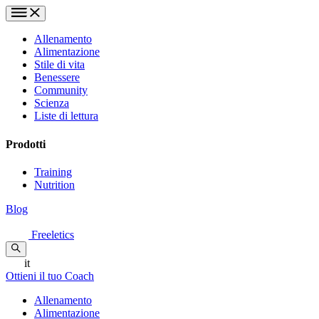
Allenamento
Alimentazione
Stile di vita
Benessere
Community
Scienza
Liste di lettura
Prodotti
Training
Nutrition
Blog
Freeletics
it
Ottieni il tuo Coach
Allenamento
Alimentazione