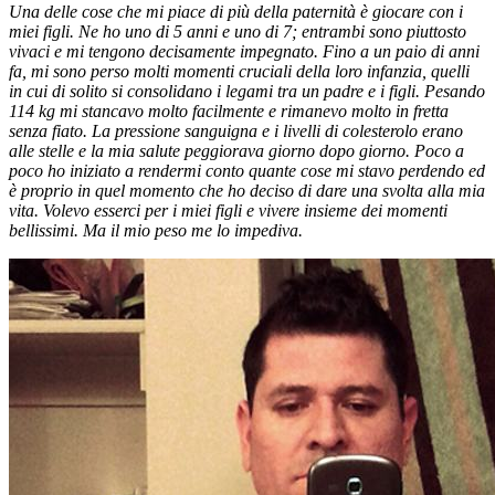
Una delle cose che mi piace di più della paternità è giocare con i
miei figli. Ne ho uno di 5 anni e uno di 7; entrambi sono piuttosto
vivaci e mi tengono decisamente impegnato. Fino a un paio di anni
fa, mi sono perso molti momenti cruciali della loro infanzia, quelli
in cui di solito si consolidano i legami tra un padre e i figli. Pesando
114 kg mi stancavo molto facilmente e rimanevo molto in fretta
senza fiato. La pressione sanguigna e i livelli di colesterolo erano
alle stelle e la mia salute peggiorava giorno dopo giorno. Poco a
poco ho iniziato a rendermi conto quante cose mi stavo perdendo ed
è proprio in quel momento che ho deciso di dare una svolta alla mia
vita. Volevo esserci per i miei figli e vivere insieme dei momenti
bellissimi. Ma il mio peso me lo impediva.