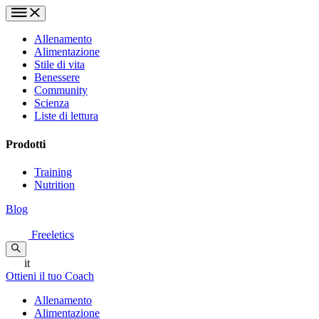
Allenamento
Alimentazione
Stile di vita
Benessere
Community
Scienza
Liste di lettura
Prodotti
Training
Nutrition
Blog
Freeletics
it
Ottieni il tuo Coach
Allenamento
Alimentazione