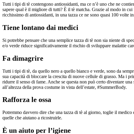
Tutti i tipi di tè contengono antiossidanti, ma ce n’è uno che ne contien
sapere qual è il migliore di tutti? È il tè matcha. Grazie al modo in cui
ricchissimo di antiossidanti, in una tazza ce ne sono quasi 100 volte in p
Tiene lontano dai medici
Si potrebbe pensare che una semplice tazza di tè non sia niente di spec
e/o verde riduce significativamente il rischio di sviluppare malattie cardi
Fa dimagrire
Tutti i tipi di tè, da quello nero a quello bianco e verde, sono da sempre
sua capacità di bloccare la crescita di nuove cellule di grasso. Ma i pri
ridurre il senso di fame. Anche se questa non può certo diventare una s
all’altezza della prova costume in vista dell’estate, #SummerBody.
Rafforza le ossa
Potremmo davvero dire che una tazza di tè al giorno, toglie il medico d
quelle che aiutano a ricostruirle.
È un aiuto per l’igiene