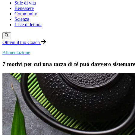
Stile di vita
Benessere
Community
Scienza
Liste di lettura
Ottieni il tuo Coach
Alimentazione
7 motivi per cui una tazza di tè può davvero sistemare