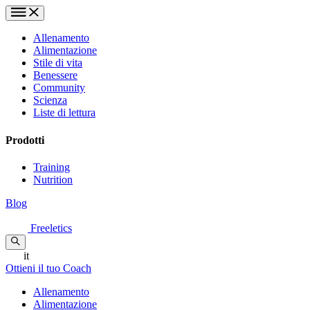
Allenamento
Alimentazione
Stile di vita
Benessere
Community
Scienza
Liste di lettura
Prodotti
Training
Nutrition
Blog
Freeletics
it
Ottieni il tuo Coach
Allenamento
Alimentazione