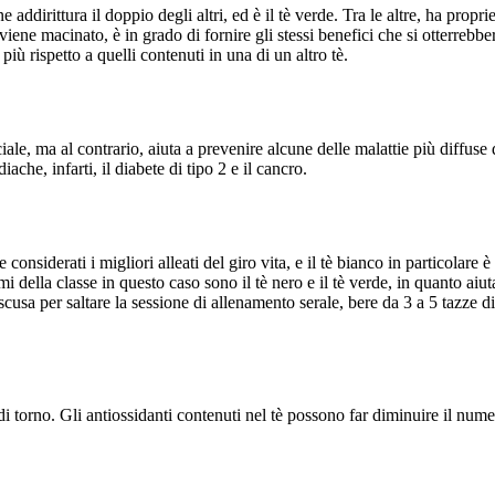
e addirittura il doppio degli altri, ed è il tè verde. Tra le altre, ha pro
 viene macinato, è in grado di fornire gli stessi benefici che si otterrebb
iù rispetto a quelli contenuti in una di un altro tè.
iale, ma al contrario, aiuta a prevenire alcune delle malattie più diffuse
ache, infarti, il diabete di tipo 2 e il cancro.
 considerati i migliori alleati del giro vita, e il tè bianco in particolare
mi della classe in questo caso sono il tè nero e il tè verde, in quanto aiu
cusa per saltare la sessione di allenamento serale, bere da 3 a 5 tazze di
i torno. Gli antiossidanti contenuti nel tè possono far diminuire il nume