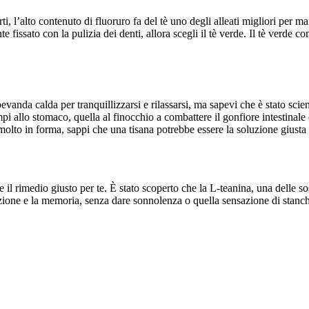
arti, l’alto contenuto di fluoruro fa del tè uno degli alleati migliori p
fissato con la pulizia dei denti, allora scegli il tè verde. Il tè verde co
bevanda calda per tranquillizzarsi e rilassarsi, ma sapevi che è stato sci
mpi allo stomaco, quella al finocchio a combattere il gonfiore intestinale
 molto in forma, sappi che una tisana potrebbe essere la soluzione giusta 
re il rimedio giusto per te. È stato scoperto che la L-teanina, una delle so
zione e la memoria, senza dare sonnolenza o quella sensazione di stanche