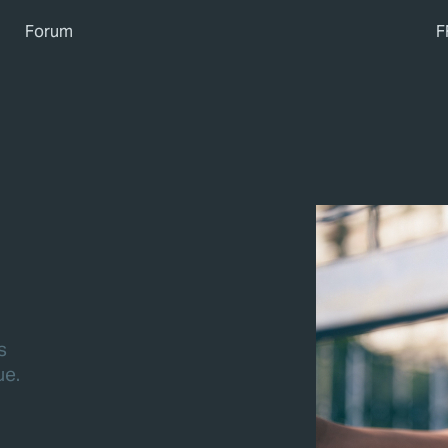
Forum
F
s
ue.