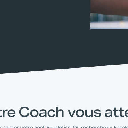
re Coach vous at
écharger votre appli Freeletics. Ou recherchez « Freele