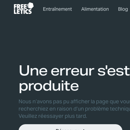
Entraînement
Alimentation
Blog
Une erreur s'est
produite
Nous n’avons pas pu afficher la page que vou
recherchiez en raison d’un problème techniq
Veuillez réessayer plus tard.