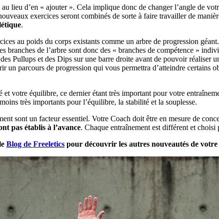
 au lieu d’en « ajouter ». Cela implique donc de changer l’angle de votr
 nouveaux exercices seront combinés de sorte à faire travailler de manière
létique
.
rcices au poids du corps existants comme un arbre de progression géant
es branches de l’arbre sont donc des « branches de compétence » indivi
es Pullups et des Dips sur une barre droite avant de pouvoir réaliser 
rir un parcours de progression qui vous permettra d’atteindre certains o
 et votre équilibre, ce dernier étant très important pour votre entraîne
ins très importants pour l’équilibre, la stabilité et la souplesse.
raînement sont un facteur essentiel. Votre Coach doit être en mesure de c
nt pas établis à l’avance
. Chaque entraînement est différent et choisi
le
Blog de Freeletics
pour découvrir les autres nouveautés de votre 