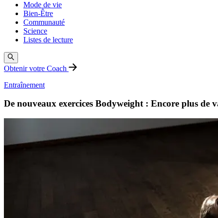
Mode de vie
Bien-Être
Communauté
Science
Listes de lecture
Obtenir votre Coach
Entraînement
De nouveaux exercices Bodyweight : Encore plus de v