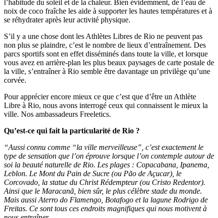
l’habitude du soleil et de la chaleur. Bien évidemment, de l’eau de
noix de coco fraîche les aide à supporter les hautes températures et à
se réhydrater après leur activité physique.
S’il y a une chose dont les Athlètes Libres de Rio ne peuvent pas
non plus se plaindre, c’est le nombre de lieux d’entraînement. Des
parcs sportifs sont en effet disséminés dans toute la ville, et lorsque
vous avez en arrière-plan les plus beaux paysages de carte postale de
la ville, s’entraîner à Rio semble être davantage un privilège qu’une
corvée.
Pour apprécier encore mieux ce que c’est que d’être un Athlète
Libre à Rio, nous avons interrogé ceux qui connaissent le mieux la
ville. Nos ambassadeurs Freeletics.
Qu’est-ce qui fait la particularité de Rio ?
“Aussi connu comme “la ville merveilleuse”, c’est exactement le
type de sensation que l’on éprouve lorsque l’on contemple autour de
soi la beauté naturelle de Rio. Les plages : Copacabana, Ipanema,
Leblon. Le Mont du Pain de Sucre (ou Pão de Açucar), le
Corcovado, la statue du Christ Rédempteur (ou Cristo Redentor).
Ainsi que le Maracanã, bien sûr, le plus célèbre stade du monde.
Mais aussi Aterro do Flamengo, Botafogo et la lagune Rodrigo de
Freitas. Ce sont tous ces endroits magnifiques qui nous motivent à
nous entraîner.