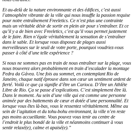
Et au-delà de la nature environnante et des édifices, c’est aussi
l’atmosphère vibrante de la ville qui nous insuffle la passion requise
pour notre entraînement Freeletics. Ce n’est plus une contrainte
mais un véritable désir de sortir en plein air pour s’entraîner. Et ce
qu’il y a de bien avec Freeletics, c’est qu’il vous permet justement
de le faire. Rien n’égale véritablement la sensation de s’entraîner
dans le sable. Et lorsque vous disposez de plages aussi
merveilleuses sur le seuil de votre porte, pourquoi voudriez-vous
passer à côté d’une telle expérience ?
Si nous ne sommes pas en train de nous entraîner sur la plage, vous
nous trouverez alors probablement en train d’escalader la montage
Pedra da Gávea. Une fois au sommet, en contemplant Rio de
Janeiro, chaque natif éprouve dans son cœur un sentiment ardent de
fierté. Voilà ce que ça signifie d’être un Carioca. D’être un Athlète
Libre de Rio. Ça se passe d’explications. C’est simplement être là.
Dans le moment. Au sein d’une ville qui est comme une personne
animée par des battements de cœur et dotée d’une personnalité. Et
lorsque vous êtes là-bas, vous le ressentez véritablement. Même au
sein de l’agitation et du tohu-bohu environnant, la ville n’en reste
pas moins accueillante. Vous pouvez vous tenir au centre de
l’endroit le plus bondé de la ville et néanmoins continuer à vous
sentir relaxé(e), calme et apaisé(e).”