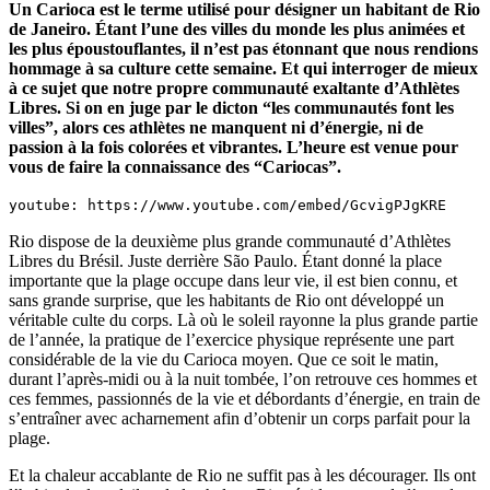
Un Carioca est le terme utilisé pour désigner un habitant de Rio
de Janeiro. Étant l’une des villes du monde les plus animées et
les plus époustouflantes, il n’est pas étonnant que nous rendions
hommage à sa culture cette semaine. Et qui interroger de mieux
à ce sujet que notre propre communauté exaltante d’Athlètes
Libres. Si on en juge par le dicton “les communautés font les
villes”, alors ces athlètes ne manquent ni d’énergie, ni de
passion à la fois colorées et vibrantes. L’heure est venue pour
vous de faire la connaissance des “Cariocas”.
youtube: https://www.youtube.com/embed/GcvigPJgKRE
Rio dispose de la deuxième plus grande communauté d’Athlètes
Libres du Brésil. Juste derrière São Paulo. Étant donné la place
importante que la plage occupe dans leur vie, il est bien connu, et
sans grande surprise, que les habitants de Rio ont développé un
véritable culte du corps. Là où le soleil rayonne la plus grande partie
de l’année, la pratique de l’exercice physique représente une part
considérable de la vie du Carioca moyen. Que ce soit le matin,
durant l’après-midi ou à la nuit tombée, l’on retrouve ces hommes et
ces femmes, passionnés de la vie et débordants d’énergie, en train de
s’entraîner avec acharnement afin d’obtenir un corps parfait pour la
plage.
Et la chaleur accablante de Rio ne suffit pas à les décourager. Ils ont