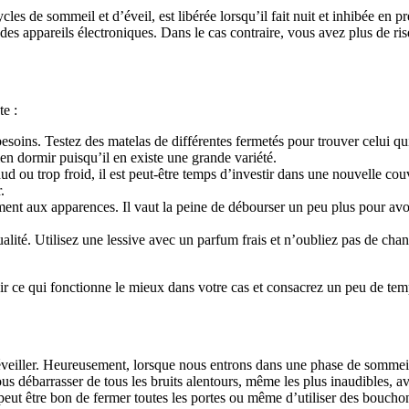
es de sommeil et d’éveil, est libérée lorsqu’il fait nuit et inhibée en p
s appareils électroniques. Dans le cas contraire, vous avez plus de risqu
e :
soins. Testez des matelas de différentes fermetés pour trouver celui q
en dormir puisqu’il en existe une grande variété.
ud ou trop froid, il est peut-être temps d’investir dans une nouvelle cou
.
ent aux apparences. Il vaut la peine de débourser un peu plus pour avoi
té. Utilisez une lessive avec un parfum frais et n’oubliez pas de change
oir ce qui fonctionne le mieux dans votre cas et consacrez un peu de tem
eiller. Heureusement, lorsque nous entrons dans une phase de sommeil pl
débarrasser de tous les bruits alentours, même les plus inaudibles, avant
peut être bon de fermer toutes les portes ou même d’utiliser des bouchon