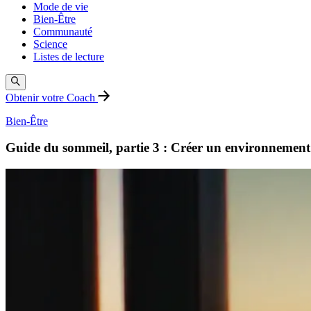
Mode de vie
Bien-Être
Communauté
Science
Listes de lecture
Obtenir votre Coach
Bien-Être
Guide du sommeil, partie 3 : Créer un environnement