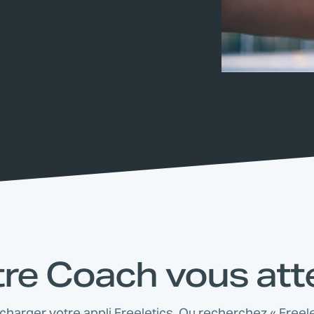
re Coach vous at
écharger votre appli Freeletics. Ou recherchez « Freele