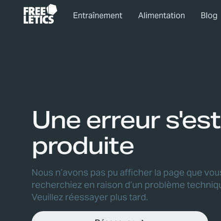
Entraînement
Alimentation
Blog
Une erreur s'est
produite
Nous n’avons pas pu afficher la page que vou
recherchiez en raison d’un problème techniq
Veuillez réessayer plus tard.