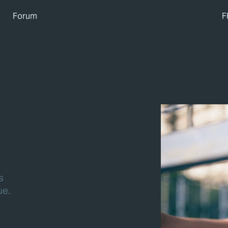
Forum
F
s
ue.