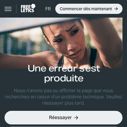
FR
Commencer dès maintenant
Une erreur s'est
produite
Nous n’avons pas pu afficher la page que vous
recherchiez en raison d’un problème technique. Veuillez
réessayer plus tard.
Réessayer