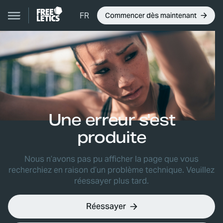
FR
Commencer dès maintenant
Une erreur s'est
produite
Nous n’avons pas pu afficher la page que vous
recherchiez en raison d’un problème technique. Veuillez
réessayer plus tard.
Réessayer