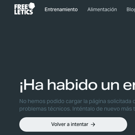
Entrenamiento
Alimentación
Blo
¡Ha habido un er
No hemos podido cargar la página solicitada 
problemas técnicos. Inténtalo de nuevo más t
Volver a intentar