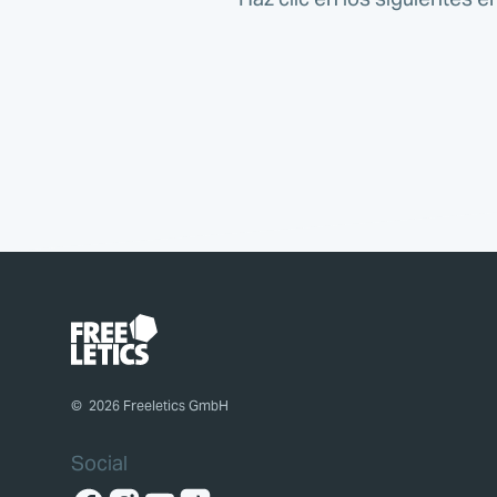
©
2026
Freeletics GmbH
Social