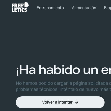
Entrenamiento
Alimentación
Blo
¡Ha habido un er
No hemos podido cargar la página solicitada 
problemas técnicos. Inténtalo de nuevo más t
Volver a intentar