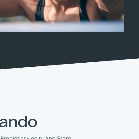
rando
«Freeletics» en tu App Store.