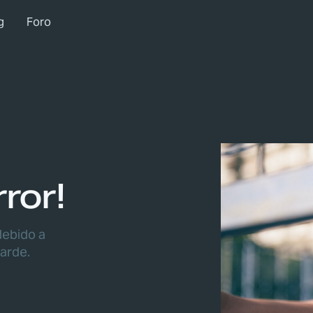
g
Foro
ror!
debido a
arde.