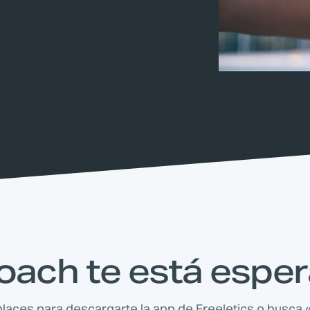
oach te está espe
nlaces para descargarte la app de Freeletics o busca 