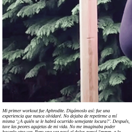
Mi primer workout fue Aphrodite. Digámoslo así: fue una
experiencia que nunca olvidaré. No dejaba de repetirme a mí
misma ‘¿A quién se le habrá ocurrido semejante locura?’. Después,
tuve las peores agujetas de mi vida. No me imaginaba poder
hacerlo otra vez. Pero una vez pasó el dolor, pensé “mmm, a lo