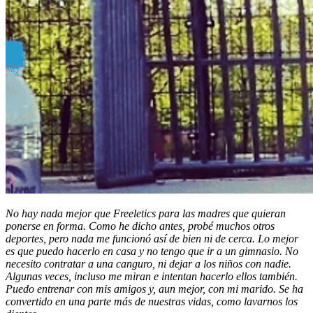
No hay nada mejor que Freeletics para las madres que quieran
ponerse en forma. Como he dicho antes, probé muchos otros
deportes, pero nada me funcionó así de bien ni de cerca. Lo mejor
es que puedo hacerlo en casa y no tengo que ir a un gimnasio. No
necesito contratar a una canguro, ni dejar a los niños con nadie.
Algunas veces, incluso me miran e intentan hacerlo ellos también.
Puedo entrenar con mis amigos y, aun mejor, con mi marido. Se ha
convertido en una parte más de nuestras vidas, como lavarnos los